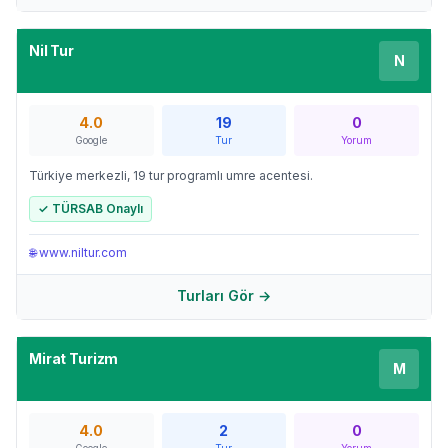
Nil Tur
N
4.0
19
0
Google
Tur
Yorum
Türkiye merkezli, 19 tur programlı umre acentesi.
✓ TÜRSAB Onaylı
🌐
www.niltur.com
Turları Gör →
Mirat Turizm
M
4.0
2
0