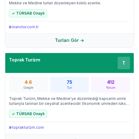
Mekke ve Medine turları düzenleyen köklü acente.
✓ TÜRSAB Onaylı
🌐
inanctur.com.tr
Turları Gör →
Toprak Turizm
T
4.6
75
412
Google
Tur
Yorum
Toprak Turizm, Mekke ve Medine'ye düzenlediği kapsamlı umre
turlarıyla tanınan bir seyahat acentesidir. Ekonomik umreden lüks
programa kadar 23 farklı paket seçeneği sunan firma, TÜRSAB
onayına sahiptir.
✓ TÜRSAB Onaylı
🌐
toprakturizm.com