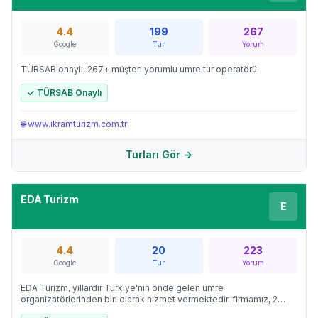
4.4
199
267
Google
Tur
Yorum
TÜRSAB onaylı, 267+ müşteri yorumlu umre tur operatörü.
✓ TÜRSAB Onaylı
🌐
www.ikramturizm.com.tr
Turları Gör →
EDA Turizm
E
4.4
20
223
Google
Tur
Yorum
EDA Turizm, yıllardır Türkiye'nin önde gelen umre
organizatörlerinden biri olarak hizmet vermektedir. firmamız, 2
farklı umre tur programı ile hacı adaylarına güvenilir ve konforlu bir