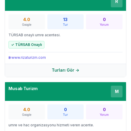
R
4.0
13
0
Google
Tur
Yorum
TÜRSAB onaylı umre acentesi.
✓ TÜRSAB Onaylı
🌐
www.rizaturizm.com
Turları Gör →
Musab Turizm
M
4.0
0
0
Google
Tur
Yorum
umre ve hac organizasyonu hizmeti veren acente.