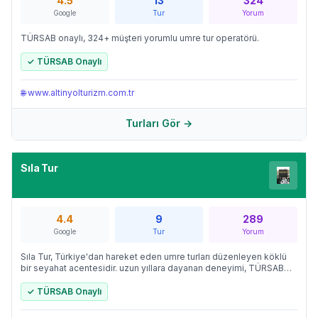
4.5
13
324
Google
Tur
Yorum
TÜRSAB onaylı, 324+ müşteri yorumlu umre tur operatörü.
✓ TÜRSAB Onaylı
🌐
www.altinyolturizm.com.tr
Turları Gör →
Sıla Tur
4.4
9
289
Google
Tur
Yorum
Sıla Tur, Türkiye'dan hareket eden umre turları düzenleyen köklü
bir seyahat acentesidir. uzun yıllara dayanan deneyimi, TÜRSAB
onayı ve profesyonel rehberlik hizmetleriyle hacı adaylarının
güvenle tercih ettiği firmalar arasında yer almaktadır.
✓ TÜRSAB Onaylı