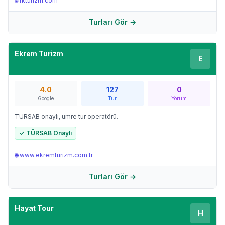
🌐
rkturizm.com
Turları Gör →
Ekrem Turizm
E
4.0
127
0
Google
Tur
Yorum
TÜRSAB onaylı, umre tur operatörü.
✓ TÜRSAB Onaylı
🌐
www.ekremturizm.com.tr
Turları Gör →
Hayat Tour
H