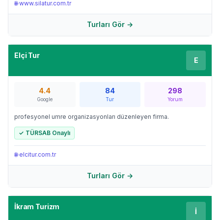
🌐
www.silatur.com.tr
Turları Gör →
Elçi Tur
E
4.4
84
298
Google
Tur
Yorum
profesyonel umre organizasyonları düzenleyen firma.
✓ TÜRSAB Onaylı
🌐
elcitur.com.tr
Turları Gör →
İkram Turizm
İ