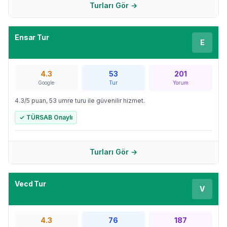
Turları Gör →
Ensar Tur
E
4.3
53
201
Google
Tur
Yorum
4.3/5 puan, 53 umre turu ile güvenilir hizmet.
✓ TÜRSAB Onaylı
Turları Gör →
Vecd Tur
V
4.3
76
187