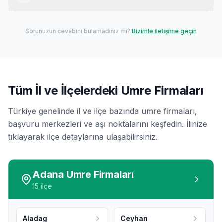
Medine'de yüzlerce otel seçeneği, transfer kiralama,
taksi kiralama ve hepsini bir arada paket imkanı
Sefernur.com üzerinden Mekke ve Medine otellerine
sunulmaktadır.
rezervasyon yapabilir, umre transferi kiralayabilir, umre
Sorunuzun cevabını bulamadınız mı?
Bizimle iletişime geçin
taksi kiralayabilir, rehberli tur kiralayabilir veya
konaklama+transfer+rehberli tur hepsini bir arada
paket olarak satın alabilirsiniz.
Tüm İl ve İlçelerdeki Umre Firmaları
Türkiye genelinde il ve ilçe bazında umre firmaları,
başvuru merkezleri ve aşı noktalarını keşfedin. İlinize
tıklayarak ilçe detaylarına ulaşabilirsiniz.
Adana
Umre Firmaları
15
ilçe
Aladag
Ceyhan