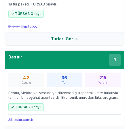
18 tur paketi, TÜRSAB onaylı.
✓ TÜRSAB Onaylı
🌐
www.iklimtur.com
Turları Gör →
Bestur
B
4.3
36
215
Google
Tur
Yorum
Bestur, Mekke ve Medine'ye düzenlediği kapsamlı umre turlarıyla
tanınan bir seyahat acentesidir. Ekonomik umreden lüks programa
kadar 5 farklı paket seçeneği sunan firma, TÜRSAB onayına
sahiptir.
✓ TÜRSAB Onaylı
🌐
bestur.com.tr