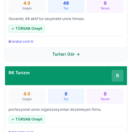
4.0
48
0
Google
Tur
Yorum
Güvenilir, 48 aktif tur seçenekli umre firması.
✓ TÜRSAB Onaylı
🌐
isratur.com.tr
Turları Gör →
RK Turizm
R
4.0
8
0
Google
Tur
Yorum
profesyonel umre organizasyonları düzenleyen firma.
✓ TÜRSAB Onaylı