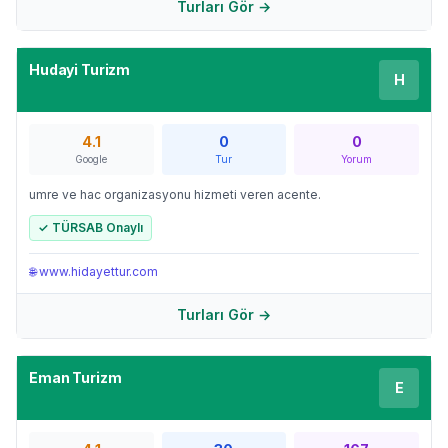
Turları Gör →
Hudayi Turizm
H
4.1
0
0
Google
Tur
Yorum
umre ve hac organizasyonu hizmeti veren acente.
✓ TÜRSAB Onaylı
🌐
www.hidayettur.com
Turları Gör →
Eman Turizm
E