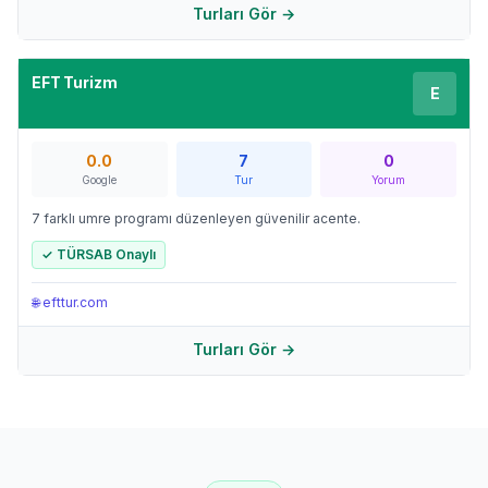
Turları Gör →
EFT Turizm
E
0.0
7
0
Google
Tur
Yorum
7 farklı umre programı düzenleyen güvenilir acente.
✓ TÜRSAB Onaylı
🌐
efttur.com
Turları Gör →