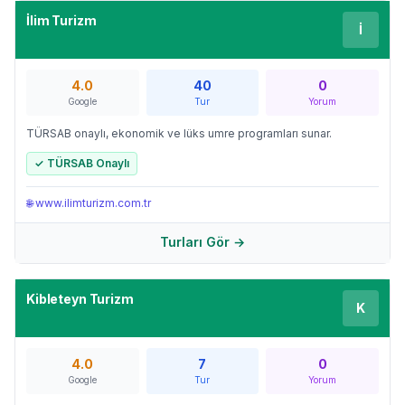
İlim Turizm
İ
4.0
40
0
Google
Tur
Yorum
TÜRSAB onaylı, ekonomik ve lüks umre programları sunar.
✓ TÜRSAB Onaylı
🌐
www.ilimturizm.com.tr
Turları Gör →
Kibleteyn Turizm
K
4.0
7
0
Google
Tur
Yorum