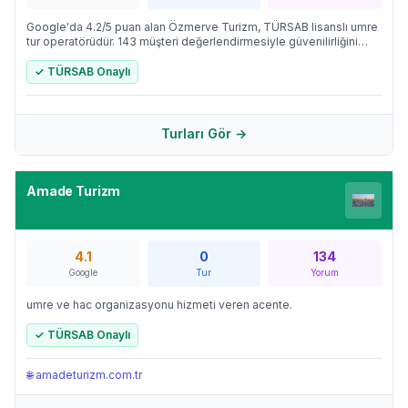
Google'da 4.2/5 puan alan Özmerve Turizm, TÜRSAB lisanslı umre
tur operatörüdür. 143 müşteri değerlendirmesiyle güvenilirliğini
kanıtlayan firma, Mekke ve Medine'ye 1 farklı tur programı
düzenlemektedir.
✓ TÜRSAB Onaylı
Turları Gör →
Amade Turizm
4.1
0
134
Google
Tur
Yorum
umre ve hac organizasyonu hizmeti veren acente.
✓ TÜRSAB Onaylı
🌐
amadeturizm.com.tr