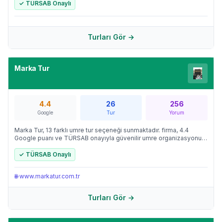
yolculuk deneyimi sunmaktadır.
✓ TÜRSAB Onaylı
Turları Gör →
Marka Tur
4.4
26
256
Google
Tur
Yorum
Marka Tur, 13 farklı umre tur seçeneği sunmaktadır. firma, 4.4
Google puanı ve TÜRSAB onayıyla güvenilir umre organizasyonu
için tercih edilen adresler arasındadır.
✓ TÜRSAB Onaylı
🌐
www.markatur.com.tr
Turları Gör →