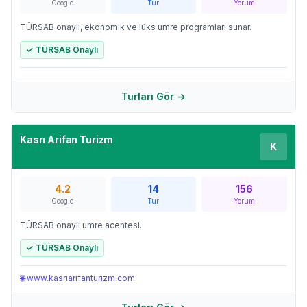
Google
Tur
Yorum
TÜRSAB onaylı, ekonomik ve lüks umre programları sunar.
✓ TÜRSAB Onaylı
Turları Gör →
Kasrı Arifan Turizm
K
4.2
14
156
Google
Tur
Yorum
TÜRSAB onaylı umre acentesi.
✓ TÜRSAB Onaylı
🌐
www.kasriarifanturizm.com