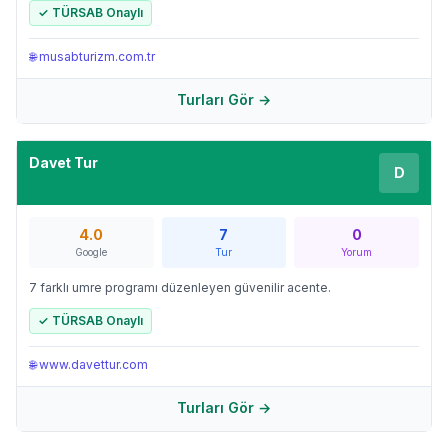
✓ TÜRSAB Onaylı
🌐
musabturizm.com.tr
Turları Gör →
Davet Tur
D
4.0
7
0
Google
Tur
Yorum
7 farklı umre programı düzenleyen güvenilir acente.
✓ TÜRSAB Onaylı
🌐
www.davettur.com
Turları Gör →