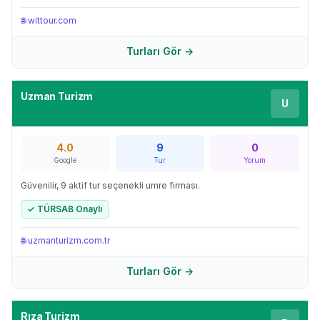
🌐
wittour.com
Turları Gör →
Uzman Turizm
U
4.0
9
0
Google
Tur
Yorum
Güvenilir, 9 aktif tur seçenekli umre firması.
✓ TÜRSAB Onaylı
🌐
uzmanturizm.com.tr
Turları Gör →
Rıza Turizm