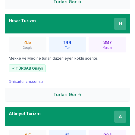
Turları Gör →
Hisar Turizm
H
4.5
144
387
Google
Tur
Yorum
Mekke ve Medine turları düzenleyen köklü acente.
✓ TÜRSAB Onaylı
🌐
hisarturizm.com.tr
Turları Gör →
Altınyol Turizm
A