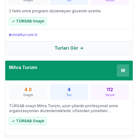
Google
Tur
Yorum
2 farklı umre programı düzenleyen güvenilir acente.
✓ TÜRSAB Onaylı
🌐
mirattur.com.tr
Turları Gör →
Mihra Turizm
M
4.0
4
112
Google
Tur
Yorum
TÜRSAB onaylı Mihra Turizm, uzun yıllardır profesyonel umre
organizasyonları düzenlemektedir. ofisinden yönetilen
operasyonlarla, hacı adaylarına vize işlemlerinden otel
konaklamasına, rehberlik hizmetinden uçak biletine kadar eksiksiz
✓ TÜRSAB Onaylı
bir umre deneyimi sağlamaktadır.