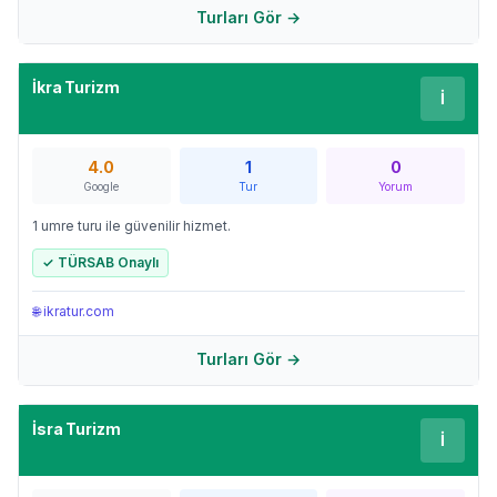
Turları Gör →
İkra Turizm
İ
4.0
1
0
Google
Tur
Yorum
1 umre turu ile güvenilir hizmet.
✓ TÜRSAB Onaylı
🌐
ikratur.com
Turları Gör →
İsra Turizm
İ