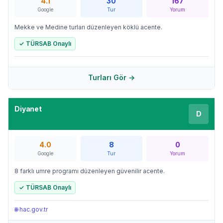
4.1
30
167
Google
Tur
Yorum
Mekke ve Medine turları düzenleyen köklü acente.
✓ TÜRSAB Onaylı
Turları Gör →
Diyanet
D
4.0
8
0
Google
Tur
Yorum
8 farklı umre programı düzenleyen güvenilir acente.
✓ TÜRSAB Onaylı
🌐
hac.gov.tr