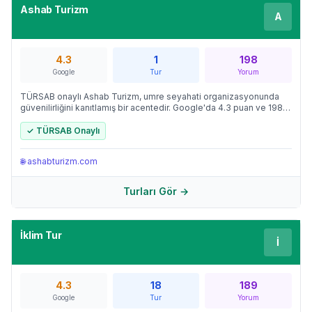
Ashab Turizm
A
4.3
1
198
Google
Tur
Yorum
TÜRSAB onaylı Ashab Turizm, umre seyahati organizasyonunda
güvenilirliğini kanıtlamış bir acentedir. Google'da 4.3 puan ve 198
değerlendirme ile müşteri memnuniyetinde öne çıkan firma,
Türkiye'den düzenlediği turlarla binlerce hacı adayına hizmet
✓ TÜRSAB Onaylı
vermektedir.
🌐
ashabturizm.com
Turları Gör →
İklim Tur
İ
4.3
18
189
Google
Tur
Yorum