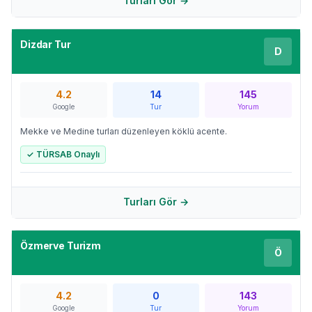
Turları Gör →
Dizdar Tur
D
4.2
14
145
Google
Tur
Yorum
Mekke ve Medine turları düzenleyen köklü acente.
✓ TÜRSAB Onaylı
Turları Gör →
Özmerve Turizm
Ö
4.2
0
143
Google
Tur
Yorum