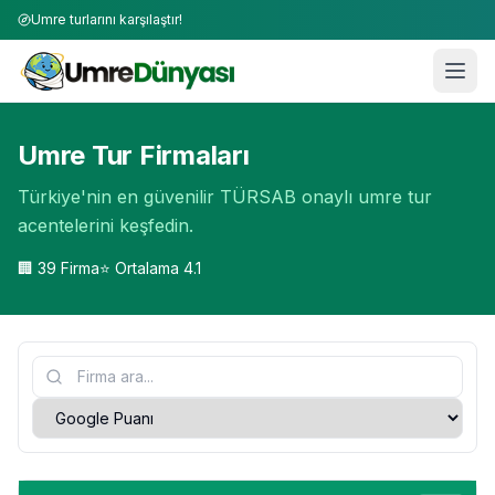
Umre turlarını karşılaştır!
Umre Tur Firmaları | TÜRSAB Onaylı 50+ Umre Tur Operat
Umre Tur Firmaları
Türkiye'nin en güvenilir TÜRSAB onaylı umre tur
acentelerini keşfedin.
🏢
39
Firma
⭐ Ortalama
4.1