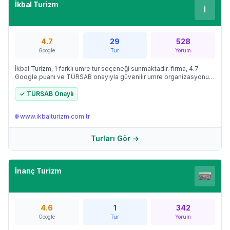
İkbal Turizm
İ
4.7
29
528
Google
Tur
Yorum
İkbal Turizm, 1 farklı umre tur seçeneği sunmaktadır. firma, 4.7
Google puanı ve TÜRSAB onayıyla güvenilir umre organizasyonu
için tercih edilen adresler arasındadır.
✓ TÜRSAB Onaylı
🌐
www.ikbalturizm.com.tr
Turları Gör →
İnanç Turizm
4.6
1
342
Google
Tur
Yorum