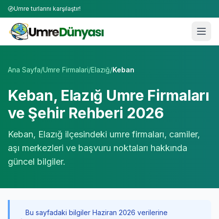
Umre turlarını karşılaştır!
Umre Tur Firmaları | TÜRSAB Onaylı 50+ Umre Tur Operat
Ana Sayfa
/
Umre Firmalari
/
Elazığ
/
Keban
Keban
,
Elazığ
Umre Firmaları
ve Şehir Rehberi 2026
Keban
,
Elazığ
ilçesindeki umre firmaları, camiler,
aşı merkezleri ve başvuru noktaları hakkında
güncel bilgiler.
Bu sayfadaki bilgiler Haziran 2026 verilerine