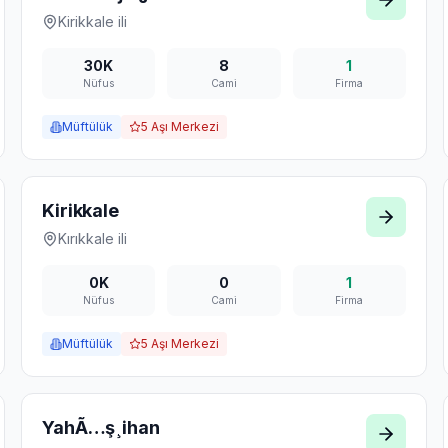
Kirikkale
ili
30K
8
1
Nüfus
Cami
Firma
Müftülük
5
Aşı Merkezi
Kirikkale
Kırıkkale
ili
0K
0
1
Nüfus
Cami
Firma
Müftülük
5
Aşı Merkezi
YahÃ…ş¸ihan