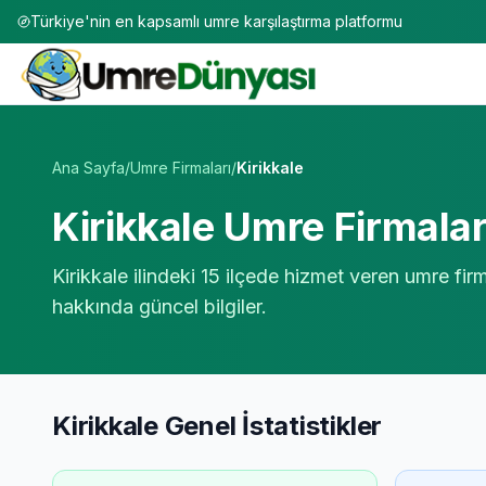
Türkiye'nin en kapsamlı umre karşılaştırma platformu
Umre Tur Firmaları | TÜRSAB Onaylı 50+ Umre Tur Operat
Ana Sayfa
/
Umre Firmaları
/
Kirikkale
Kirikkale
Umre Firmaları
Kirikkale
ilindeki
15
ilçede hizmet veren umre firma
hakkında güncel bilgiler.
Kirikkale
Genel İstatistikler