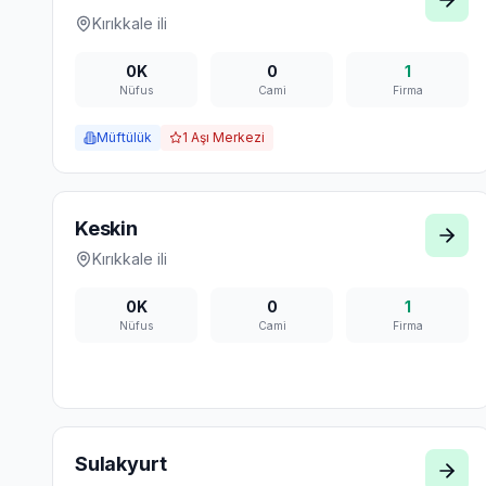
Kırıkkale
ili
0K
0
1
Nüfus
Cami
Firma
Müftülük
1
Aşı Merkezi
Keskin
Kırıkkale
ili
0K
0
1
Nüfus
Cami
Firma
Sulakyurt