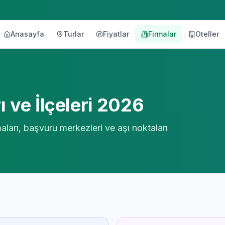
Anasayfa
Turlar
Fiyatlar
Firmalar
Oteller
örü
 ve İlçeleri 2026
ları, başvuru merkezleri ve aşı noktaları