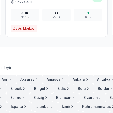
Kirikkale
ili
30K
8
1
Nüfus
Cami
Firma
5
Aşı Merkezi
celeyin.
Agri
Aksaray
Amasya
Ankara
Antalya
Bilecik
Bingol
Bitlis
Bolu
Burdur
Edirne
Elazig
Erzincan
Erzurum
E
Isparta
İstanbul
İzmir
Kahramanmaras