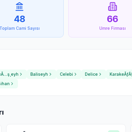
48
66
Toplam Cami Sayısı
Umre Firması
±Ã…ş¸eyh
Baliseyh
Celebi
Delice
KarakeÃƒÂ§
ihan
rı