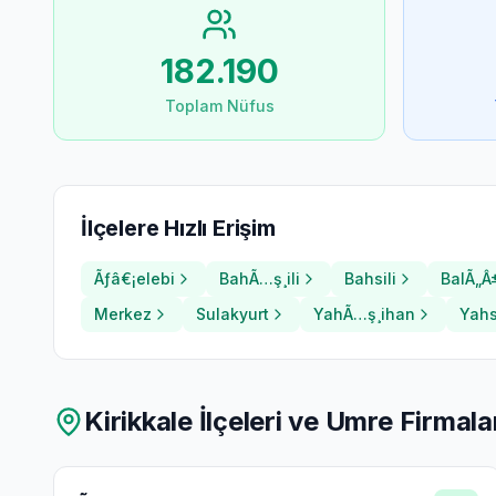
182.190
Toplam Nüfus
İlçelere Hızlı Erişim
Ãƒâ€¡elebi
BahÃ…ş¸ili
Bahsili
BalÃ„Â
Merkez
Sulakyurt
YahÃ…ş¸ihan
Yahs
Kirikkale
İlçeleri ve Umre Firmala