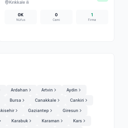
Kırıkkale
ili
0K
0
1
Nüfus
Cami
Firma
Ardahan
Artvin
Aydin
Bursa
Canakkale
Cankiri
skisehir
Gaziantep
Giresun
Karabuk
Karaman
Kars