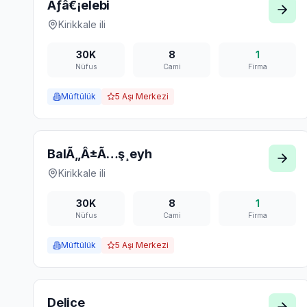
Ãƒâ€¡elebi
Kirikkale
ili
30K
8
1
Nüfus
Cami
Firma
Müftülük
5
Aşı Merkezi
BalÃ„Â±Ã…ş¸eyh
Kirikkale
ili
30K
8
1
Nüfus
Cami
Firma
Müftülük
5
Aşı Merkezi
Delice