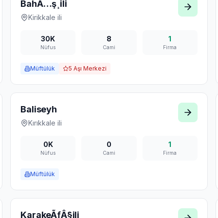
BahÃ…ş¸ili
Kirikkale
ili
30K
8
1
Nüfus
Cami
Firma
Müftülük
5
Aşı Merkezi
Baliseyh
Kırıkkale
ili
0K
0
1
Nüfus
Cami
Firma
Müftülük
KarakeÃƒÂ§ili