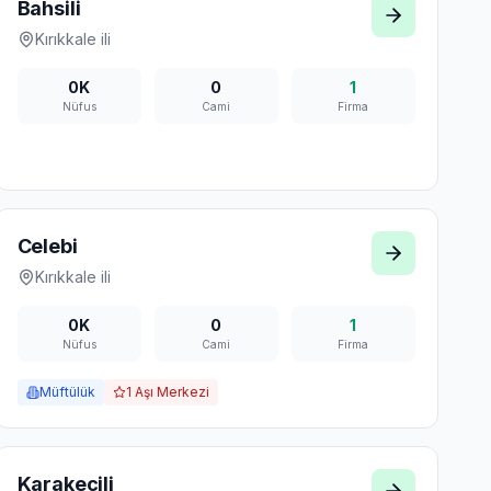
Bahsili
Kırıkkale
ili
0K
0
1
Nüfus
Cami
Firma
Celebi
Kırıkkale
ili
0K
0
1
Nüfus
Cami
Firma
Müftülük
1
Aşı Merkezi
Karakecili