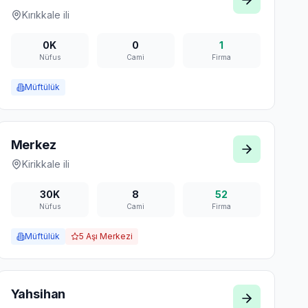
Kırıkkale
ili
0K
0
1
Nüfus
Cami
Firma
Müftülük
Merkez
Kirikkale
ili
30K
8
52
Nüfus
Cami
Firma
Müftülük
5
Aşı Merkezi
Yahsihan