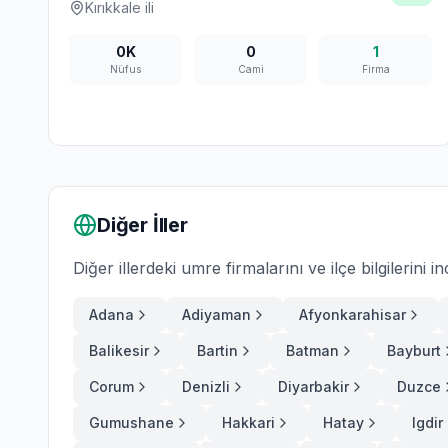
Kırıkkale
ili
0K
0
1
Nüfus
Cami
Firma
Diğer İller
Diğer illerdeki umre firmalarını ve ilçe bilgilerini in
Adana
Adiyaman
Afyonkarahisar
Balikesir
Bartin
Batman
Bayburt
Corum
Denizli
Diyarbakir
Duzce
Gumushane
Hakkari
Hatay
Igdir