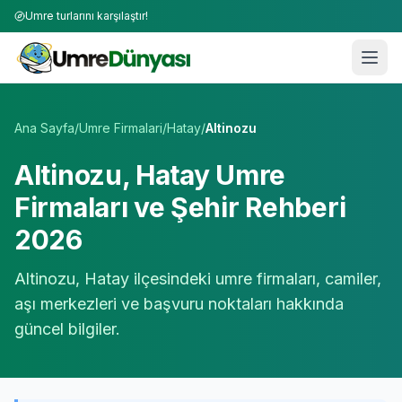
Umre turlarını karşılaştır!
Umre Tur Firmaları | TÜRSAB Onaylı 50+ Umre Tur Operat
Ana Sayfa
/
Umre Firmalari
/
Hatay
/
Altinozu
Altinozu
,
Hatay
Umre
Firmaları ve Şehir Rehberi
2026
Altinozu
,
Hatay
ilçesindeki umre firmaları, camiler,
aşı merkezleri ve başvuru noktaları hakkında
güncel bilgiler.