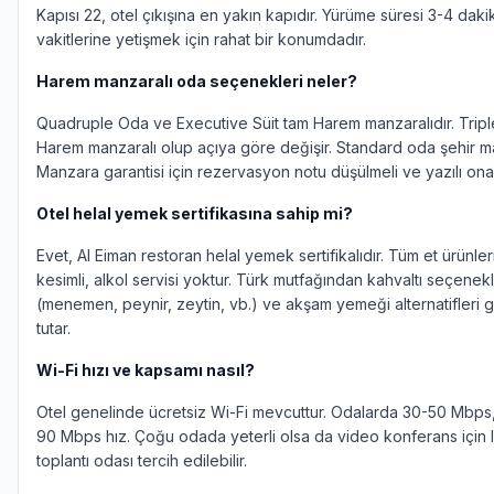
Kapısı 22, otel çıkışına en yakın kapıdır. Yürüme süresi 3-4 dak
vakitlerine yetişmek için rahat bir konumdadır.
Harem manzaralı oda seçenekleri neler?
Quadruple Oda ve Executive Süit tam Harem manzaralıdır. Tripl
Harem manzaralı olup açıya göre değişir. Standard oda şehir ma
Manzara garantisi için rezervasyon notu düşülmeli ve yazılı onay
Otel helal yemek sertifikasına sahip mi?
Evet, Al Eiman restoran helal yemek sertifikalıdır. Tüm et ürünleri
kesimli, alkol servisi yoktur. Türk mutfağından kahvaltı seçenekl
(menemen, peynir, zeytin, vb.) ve akşam yemeği alternatifleri 
tutar.
Wi-Fi hızı ve kapsamı nasıl?
Otel genelinde ücretsiz Wi-Fi mevcuttur. Odalarda 30-50 Mbps
90 Mbps hız. Çoğu odada yeterli olsa da video konferans için
toplantı odası tercih edilebilir.