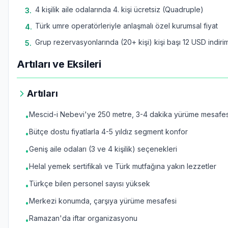
4 kişilik aile odalarında 4. kişi ücretsiz (Quadruple)
3
.
Türk umre operatörleriyle anlaşmalı özel kurumsal fiyat
4
.
Grup rezervasyonlarında (20+ kişi) kişi başı 12 USD indiri
5
.
Artıları ve Eksileri
Artıları
Mescid-i Nebevi'ye 250 metre, 3-4 dakika yürüme mesafes
•
Bütçe dostu fiyatlarla 4-5 yıldız segment konfor
•
Geniş aile odaları (3 ve 4 kişilik) seçenekleri
•
Helal yemek sertifikalı ve Türk mutfağına yakın lezzetler
•
Türkçe bilen personel sayısı yüksek
•
Merkezi konumda, çarşıya yürüme mesafesi
•
Ramazan'da iftar organizasyonu
•