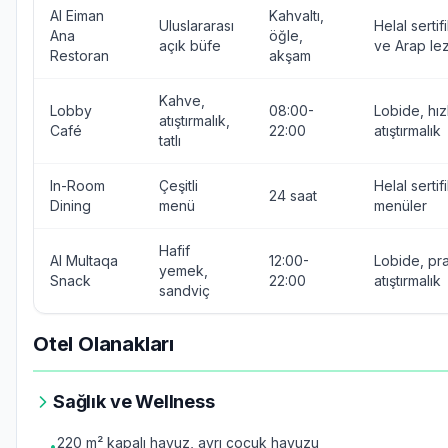
Al Eiman
Kahvaltı,
Uluslararası
Helal sertif
Ana
öğle,
açık büfe
ve Arap lez
Restoran
akşam
Kahve,
Lobby
08:00-
Lobide, hızl
atıştırmalık,
Café
22:00
atıştırmalık
tatlı
In-Room
Çeşitli
Helal sertifi
24 saat
Dining
menü
menüler
Hafif
Al Multaqa
12:00-
Lobide, pra
yemek,
Snack
22:00
atıştırmalık
sandviç
Otel Olanakları
Sağlık ve Wellness
220 m² kapalı havuz, ayrı çocuk havuzu
•