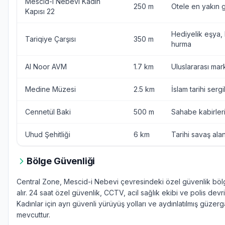
Mescid-i Nebevi Kadın
250 m
Otele en yakın g
Kapısı 22
Hediyelik eşya, 
Tariqiye Çarşısı
350 m
hurma
Al Noor AVM
1.7 km
Uluslararası mar
Medine Müzesi
2.5 km
İslam tarihi sergi
Cennetül Baki
500 m
Sahabe kabirler
Uhud Şehitliği
6 km
Tarihi savaş alan
Bölge Güvenliği
Central Zone, Mescid-i Nebevi çevresindeki özel güvenlik böl
alır. 24 saat özel güvenlik, CCTV, acil sağlık ekibi ve polis devriy
Kadınlar için ayrı güvenli yürüyüş yolları ve aydınlatılmış güzerg
mevcuttur.