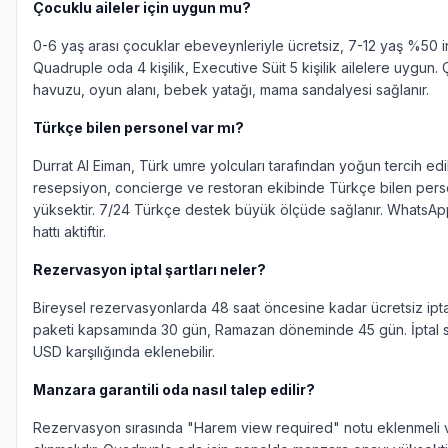
Çocuklu aileler için uygun mu?
0-6 yaş arası çocuklar ebeveynleriyle ücretsiz, 7-12 yaş %50 in
Quadruple oda 4 kişilik, Executive Süit 5 kişilik ailelere uygun.
havuzu, oyun alanı, bebek yatağı, mama sandalyesi sağlanır.
Türkçe bilen personel var mı?
Durrat Al Eiman, Türk umre yolcuları tarafından yoğun tercih ed
resepsiyon, concierge ve restoran ekibinde Türkçe bilen perso
yüksektir. 7/24 Türkçe destek büyük ölçüde sağlanır. WhatsA
hattı aktiftir.
Rezervasyon iptal şartları neler?
Bireysel rezervasyonlarda 48 saat öncesine kadar ücretsiz ipt
paketi kapsamında 30 gün, Ramazan döneminde 45 gün. İptal s
USD karşılığında eklenebilir.
Manzara garantili oda nasıl talep edilir?
Rezervasyon sırasında "Harem view required" notu eklenmeli v