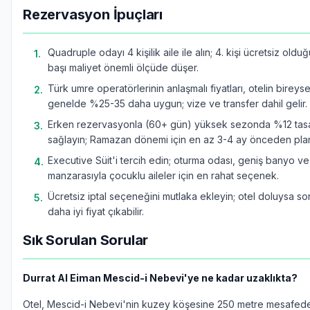
Rezervasyon İpuçları
Quadruple odayı 4 kişilik aile ile alın; 4. kişi ücretsiz oldu
1
.
başı maliyet önemli ölçüde düşer.
Türk umre operatörlerinin anlaşmalı fiyatları, otelin bireyse
2
.
genelde %25-35 daha uygun; vize ve transfer dahil gelir.
Erken rezervasyonla (60+ gün) yüksek sezonda %12 tasa
3
.
sağlayın; Ramazan dönemi için en az 3-4 ay önceden plan
Executive Süit'i tercih edin; oturma odası, geniş banyo v
4
.
manzarasıyla çocuklu aileler için en rahat seçenek.
Ücretsiz iptal seçeneğini mutlaka ekleyin; otel doluysa so
5
.
daha iyi fiyat çıkabilir.
Sık Sorulan Sorular
Durrat Al Eiman Mescid-i Nebevi'ye ne kadar uzaklıkta?
Otel, Mescid-i Nebevi'nin kuzey köşesine 250 metre mesafede