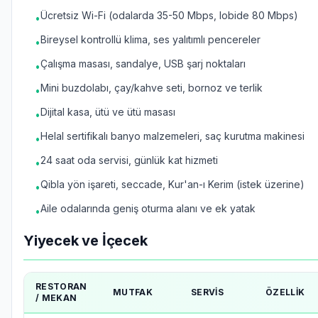
Ücretsiz Wi-Fi (odalarda 35-50 Mbps, lobide 80 Mbps)
•
Bireysel kontrollü klima, ses yalıtımlı pencereler
•
Çalışma masası, sandalye, USB şarj noktaları
•
Mini buzdolabı, çay/kahve seti, bornoz ve terlik
•
Dijital kasa, ütü ve ütü masası
•
Helal sertifikalı banyo malzemeleri, saç kurutma makinesi
•
24 saat oda servisi, günlük kat hizmeti
•
Qibla yön işareti, seccade, Kur'an-ı Kerim (istek üzerine)
•
Aile odalarında geniş oturma alanı ve ek yatak
•
Yiyecek ve İçecek
RESTORAN
MUTFAK
SERVIS
ÖZELLIK
/ MEKAN