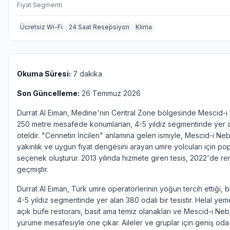
Fiyat Segmenti
Ücretsiz Wi-Fi
24 Saat Resepsiyon
Klima
Okuma Süresi:
7 dakika
Son Güncelleme:
26 Temmuz 2026
Durrat Al Eiman, Medine'nin Central Zone bölgesinde Mescid-i
250 metre mesafede konumlanan, 4-5 yıldız segmentinde yer al
oteldir. "Cennetin İncileri" anlamına gelen ismiyle, Mescid-i Ne
yakınlık ve uygun fiyat dengesini arayan umre yolcuları için pop
seçenek oluşturur. 2013 yılında hizmete giren tesis, 2022'de 
geçmiştir.
Durrat Al Eiman, Türk umre operatörlerinin yoğun tercih ettiği, 
4-5 yıldız segmentinde yer alan 380 odalı bir tesistir. Helal yeme
açık büfe restoranı, basit ama temiz olanakları ve Mescid-i Neb
yürüme mesafesiyle öne çıkar. Aileler ve gruplar için geniş od