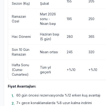
155
205
Sezon (Kış)
Şubat
Mart 2026
Ramazan
sonu -
195
250
Özel
Nisan başı
Haziran başı
Hac Dönemi
280
365
(5 gün)
Son 10 Gün
Nisan ortası
245
320
Ramazan
Hafta Sonu
Tüm yıl
(Cuma-
+%10
+%10
geçerli
Cumartesi)
Fiyat Avantajları:
60 gün öncesi rezervasyonda %12 erken kuş avantajı
1
.
7+ gece konaklamalarda %8 uzun kalma indirimi
2
.