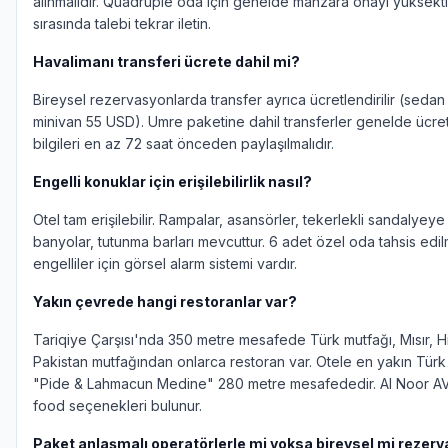
alınmalıdır. Quadruple oda için genelde manzara onayı yüksekti
sırasında talebi tekrar iletin.
Havalimanı transferi ücrete dahil mi?
Bireysel rezervasyonlarda transfer ayrıca ücretlendirilir (seda
minivan 55 USD). Umre paketine dahil transferler genelde ücret
bilgileri en az 72 saat önceden paylaşılmalıdır.
Engelli konuklar için erişilebilirlik nasıl?
Otel tam erişilebilir. Rampalar, asansörler, tekerlekli sandalyey
banyolar, tutunma barları mevcuttur. 6 adet özel oda tahsis edilmi
engelliler için görsel alarm sistemi vardır.
Yakın çevrede hangi restoranlar var?
Tariqiye Çarşısı'nda 350 metre mesafede Türk mutfağı, Mısır, H
Pakistan mutfağından onlarca restoran var. Otele en yakın Türk
"Pide & Lahmacun Medine" 280 metre mesafededir. Al Noor AV
food seçenekleri bulunur.
Paket anlaşmalı operatörlerle mi yoksa bireysel mi rezer