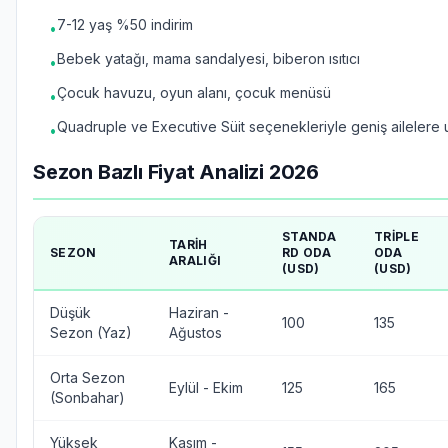
7-12 yaş %50 indirim
•
Bebek yatağı, mama sandalyesi, biberon ısıtıcı
•
Çocuk havuzu, oyun alanı, çocuk menüsü
•
Quadruple ve Executive Süit seçenekleriyle geniş ailelere
•
Sezon Bazlı Fiyat Analizi 2026
STANDA
TRIPLE
TARIH
SEZON
RD ODA
ODA
ARALIĞI
(USD)
(USD)
Düşük
Haziran -
100
135
Sezon (Yaz)
Ağustos
Orta Sezon
Eylül - Ekim
125
165
(Sonbahar)
Yüksek
Kasım -