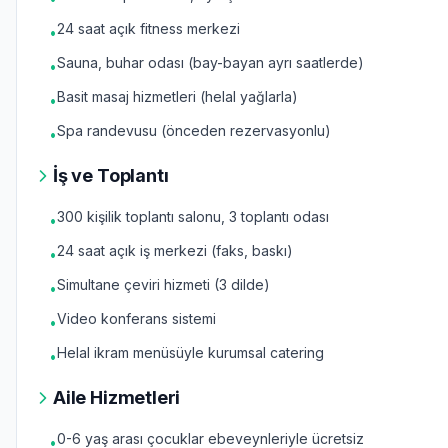
24 saat açık fitness merkezi
•
Sauna, buhar odası (bay-bayan ayrı saatlerde)
•
Basit masaj hizmetleri (helal yağlarla)
•
Spa randevusu (önceden rezervasyonlu)
•
İş ve Toplantı
300 kişilik toplantı salonu, 3 toplantı odası
•
24 saat açık iş merkezi (faks, baskı)
•
Simultane çeviri hizmeti (3 dilde)
•
Video konferans sistemi
•
Helal ikram menüsüyle kurumsal catering
•
Aile Hizmetleri
0-6 yaş arası çocuklar ebeveynleriyle ücretsiz
•