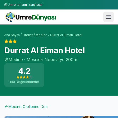
Umre turlarını karşılaştır!
Ana Sayfa
/
Oteller
/
Medine
/
Durrat Al Eiman Hotel
Durrat Al Eiman Hotel
Medine
·
Mescid-i Nebevi'ye
200m
4.2
180
Değerlendirme
Medine
Otellerine Dön