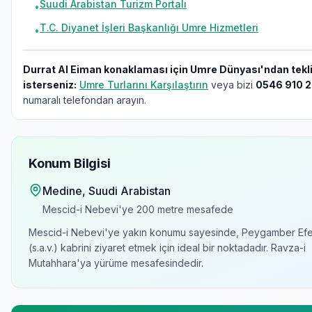
Suudi Arabistan Turizm Portalı
•
T.C. Diyanet İşleri Başkanlığı Umre Hizmetleri
•
Durrat Al Eiman konaklaması için Umre Dünyası'ndan tekl
isterseniz:
Umre Turlarını Karşılaştırın
veya bizi
0546 910 2
numaralı telefondan arayın.
Konum Bilgisi
Medine
, Suudi Arabistan
Mescid-i Nebevi'ye
200 metre
mesafede
Mescid-i Nebevi'ye yakın konumu sayesinde, Peygamber Efe
(s.a.v.) kabrini ziyaret etmek için ideal bir noktadadır. Ravza-i
Mutahhara'ya yürüme mesafesindedir.