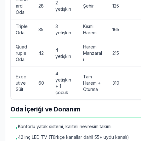
2
ard
28
Şehir
125
yetişkin
Oda
Triple
3
Kısmi
35
165
Oda
yetişkin
Harem
Quad
Harem
4
ruple
42
Manzaral
215
yetişkin
Oda
ı
4
Exec
Tam
yetişkin
utive
60
Harem +
310
+ 1
Süit
Oturma
çocuk
Oda İçeriği ve Donanım
Konforlu yatak sistemi, kaliteli nevresim takımı
•
42 inç LED TV (Türkçe kanallar dahil 55+ uydu kanalı)
•