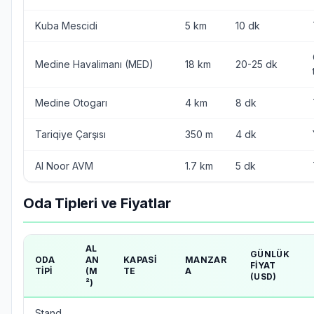
Kuba Mescidi
5 km
10 dk
Medine Havalimanı (MED)
18 km
20-25 dk
Medine Otogarı
4 km
8 dk
Tariqiye Çarşısı
350 m
4 dk
Al Noor AVM
1.7 km
5 dk
Oda Tipleri ve Fiyatlar
AL
GÜNLÜK
ODA
AN
KAPASI
MANZAR
FIYAT
TIPI
(M
TE
A
(USD)
²)
Stand