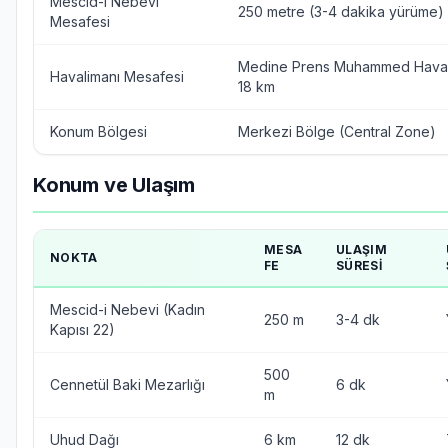
Mescid-i Nebevi
250 metre (3-4 dakika yürüme)
Mesafesi
Medine Prens Muhammed Haval
Havalimanı Mesafesi
18 km
Konum Bölgesi
Merkezi Bölge (Central Zone)
Konum ve Ulaşım
MESA
ULAŞIM
NOKTA
FE
SÜRESI
Mescid-i Nebevi (Kadın
250 m
3-4 dk
Kapısı 22)
500
Cennetül Baki Mezarlığı
6 dk
m
Uhud Dağı
6 km
12 dk