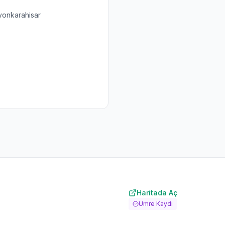
yonkarahisar
Haritada Aç
Umre Kaydı