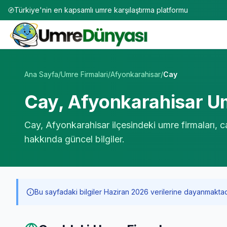
Türkiye'nin en kapsamlı umre karşılaştırma platformu
Umre Tur Firmaları | TÜRSAB Onaylı 50+ Umre Tur Operat
Ana Sayfa
/
Umre Firmalari
/
Afyonkarahisar
/
Cay
Cay
,
Afyonkarahisar
Um
Cay
,
Afyonkarahisar
ilçesindeki umre firmaları, c
hakkında güncel bilgiler.
Bu sayfadaki bilgiler Haziran 2026 verilerine dayanmaktadır. 