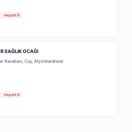
Hepatit B
R SAĞLIK OCAĞI
er Kasabası, Cay, Afyonkarahisar
Hepatit B