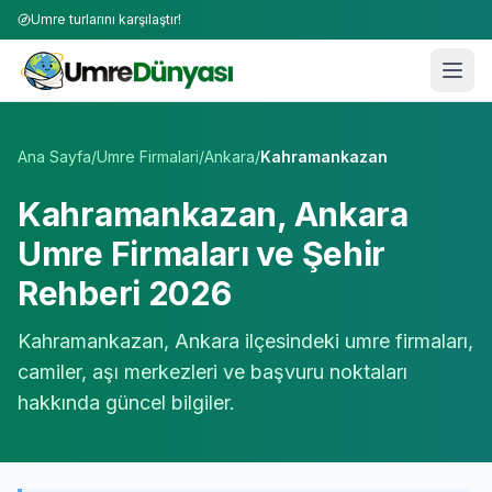
Umre turlarını karşılaştır!
Umre Tur Firmaları | TÜRSAB Onaylı 50+ Umre Tur Operat
Ana Sayfa
/
Umre Firmalari
/
Ankara
/
Kahramankazan
Kahramankazan
,
Ankara
Umre Firmaları ve Şehir
Rehberi 2026
Kahramankazan
,
Ankara
ilçesindeki umre firmaları,
camiler, aşı merkezleri ve başvuru noktaları
hakkında güncel bilgiler.