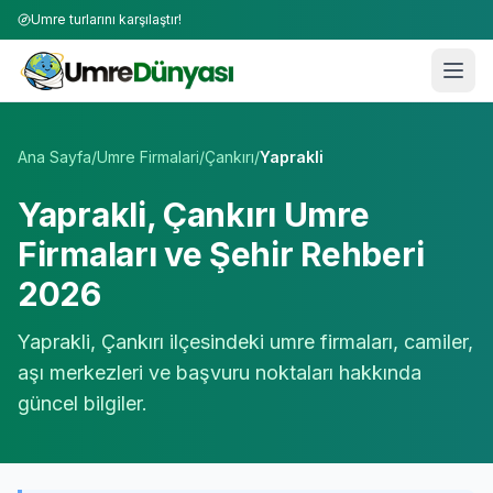
Umre turlarını karşılaştır!
Umre Tur Firmaları | TÜRSAB Onaylı 50+ Umre Tur Operat
Ana Sayfa
/
Umre Firmalari
/
Çankırı
/
Yaprakli
Yaprakli
,
Çankırı
Umre
Firmaları ve Şehir Rehberi
2026
Yaprakli
,
Çankırı
ilçesindeki umre firmaları, camiler,
aşı merkezleri ve başvuru noktaları hakkında
güncel bilgiler.