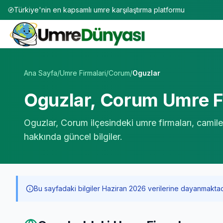
Türkiye'nin en kapsamlı umre karşılaştırma platformu
Umre Tur Firmaları | TÜRSAB Onaylı 50+ Umre Tur Operat
Ana Sayfa
/
Umre Firmalari
/
Corum
/
Oguzlar
Oguzlar
,
Corum
Umre Fi
Oguzlar
,
Corum
ilçesindeki umre firmaları, camile
hakkında güncel bilgiler.
Bu sayfadaki bilgiler Haziran 2026 verilerine dayanmaktadır. 