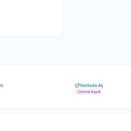
um
Haritada Aç
Umre Kaydı