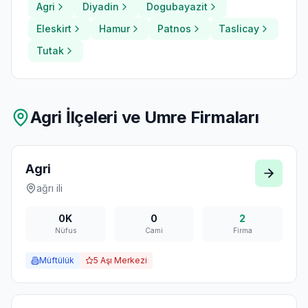
Agri
Diyadin
Dogubayazit
Eleskirt
Hamur
Patnos
Taslicay
Tutak
Agri
İlçeleri ve Umre Firmaları
Agri
ağrı
ili
0K
0
2
Nüfus
Cami
Firma
Müftülük
5
Aşı Merkezi