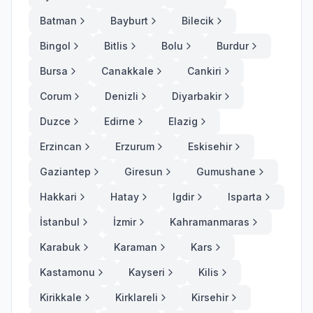
Batman
Bayburt
Bilecik
Bingol
Bitlis
Bolu
Burdur
Bursa
Canakkale
Cankiri
Corum
Denizli
Diyarbakir
Duzce
Edirne
Elazig
Erzincan
Erzurum
Eskisehir
Gaziantep
Giresun
Gumushane
Hakkari
Hatay
Igdir
Isparta
İstanbul
İzmir
Kahramanmaras
Karabuk
Karaman
Kars
Kastamonu
Kayseri
Kilis
Kirikkale
Kirklareli
Kirsehir