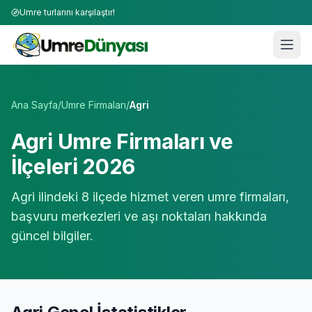
Umre turlarını karşılaştır!
Umre Tur Firmaları | TÜRSAB Onaylı 50+ Umre Tur Operat
Ana Sayfa
/
Umre Firmaları
/
Agri
Agri
Umre Firmaları ve
İlçeleri 2026
Agri
ilindeki
8
ilçede hizmet veren umre firmaları,
başvuru merkezleri ve aşı noktaları hakkında
güncel bilgiler.