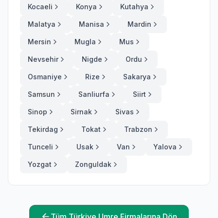
Kocaeli
Konya
Kutahya
Malatya
Manisa
Mardin
Mersin
Mugla
Mus
Nevsehir
Nigde
Ordu
Osmaniye
Rize
Sakarya
Samsun
Sanliurfa
Siirt
Sinop
Sirnak
Sivas
Tekirdag
Tokat
Trabzon
Tunceli
Usak
Van
Yalova
Yozgat
Zonguldak
Tüm Türkiye Umre Firmalarına Dön