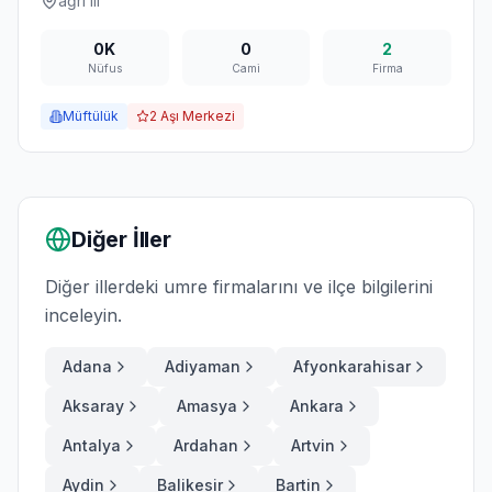
ağrı
ili
0K
0
2
Nüfus
Cami
Firma
Müftülük
2
Aşı Merkezi
Diğer İller
Diğer illerdeki umre firmalarını ve ilçe bilgilerini
inceleyin.
Adana
Adiyaman
Afyonkarahisar
Aksaray
Amasya
Ankara
Antalya
Ardahan
Artvin
Aydin
Balikesir
Bartin