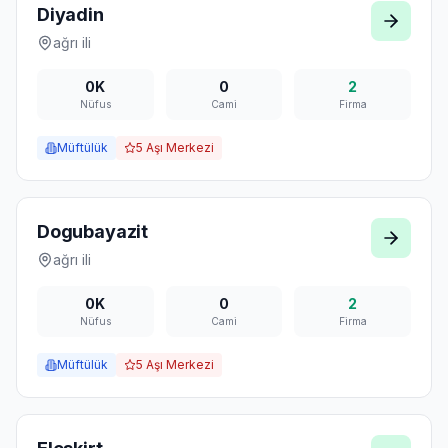
Diyadin
ağrı
ili
0K
0
2
Nüfus
Cami
Firma
Müftülük
5
Aşı Merkezi
Dogubayazit
ağrı
ili
0K
0
2
Nüfus
Cami
Firma
Müftülük
5
Aşı Merkezi