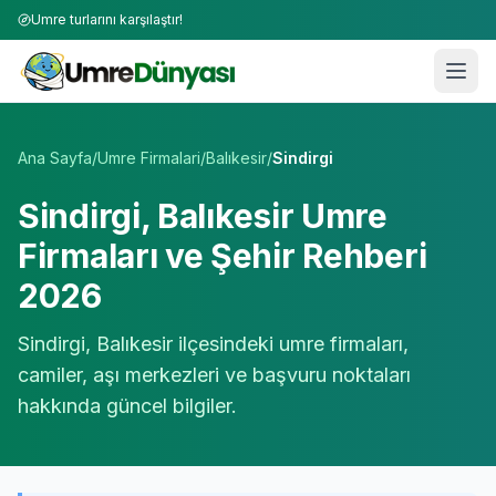
Umre turlarını karşılaştır!
Umre Tur Firmaları | TÜRSAB Onaylı 50+ Umre Tur Operat
Ana Sayfa
/
Umre Firmalari
/
Balıkesir
/
Sindirgi
Sindirgi
,
Balıkesir
Umre
Firmaları ve Şehir Rehberi
2026
Sindirgi
,
Balıkesir
ilçesindeki umre firmaları,
camiler, aşı merkezleri ve başvuru noktaları
hakkında güncel bilgiler.