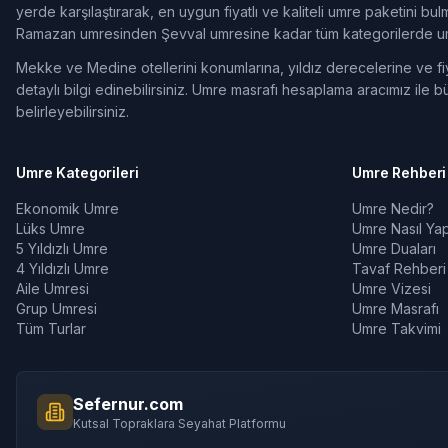
yerde karşılaştırarak, en uygun fiyatlı ve kaliteli umre paketini b
Ramazan umresinden Şevval umresine kadar tüm kategorilerde umr
Mekke ve Medine otellerini konumlarına, yıldız derecelerine ve fiya
detaylı bilgi edinebilirsiniz. Umre masrafı hesaplama aracımız ile bü
belirleyebilirsiniz.
Umre Kategorileri
Umre Rehberi
Ekonomik Umre
Umre Nedir?
Lüks Umre
Umre Nasıl Yapı
5 Yıldızlı Umre
Umre Duaları
4 Yıldızlı Umre
Tavaf Rehberi
Aile Umresi
Umre Vizesi
Grup Umresi
Umre Masrafı
Tüm Turlar
Umre Takvimi
Sefernur.com
Kutsal Topraklara Seyahat Platformu