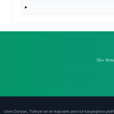
50+ firm
Umre Dünyası, Türkiye'nin en kapsamlı umre tur karşılaştırma platf