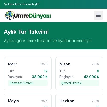
Umre turlarını karşılaştır!
Aylık Tur Takvimi
Aylara göre umre turlarını ve fiyatlarını inceleyin
Mart
Nisan
2026
2026
Tur:
12
Tur:
8
Başlayan:
38.000
₺
Başlayan:
42.000
₺
Ramazan Umresi
Şevval Umresi
Mayıs
Haziran
2026
2026