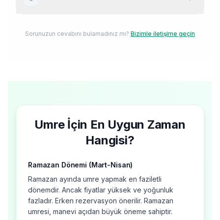
okul tatili dönemleridir.
turlar ise 11-15 gündür. Ramazan umresi turları
genellikle 10-15 gün arasındadır. İbadet olarak
Mekke çöl iklimine sahiptir: yaz aylarında 40-
umre birkaç saatte tamamlanır; kalan süre
45°C, kış aylarında 18-25°C. Medine biraz daha
Sorunuzun cevabını bulamadınız mı?
Bizimle iletişime geçin
ziyaretler ve ibadetlerle değerlendirilir.
serin olup yazın 38-42°C, kışın 12-22°C
arasındadır. Yıl boyunca yağış çok azdır. Umre
planınız için aylık hava durumu tablomuzdan
detaylı bilgi alabilirsiniz.
Umre İçin En Uygun Zaman
Hangisi?
Ramazan Dönemi (Mart-Nisan)
Ramazan ayında umre yapmak en faziletli
dönemdir. Ancak fiyatlar yüksek ve yoğunluk
fazladır. Erken rezervasyon önerilir. Ramazan
umresi, manevi açıdan büyük öneme sahiptir.