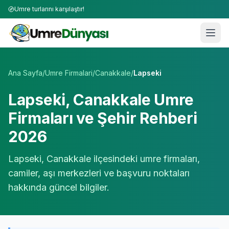
Umre turlarını karşılaştır!
Umre Tur Firmaları | TÜRSAB Onaylı 50+ Umre Tur Operat
Ana Sayfa
/
Umre Firmalari
/
Canakkale
/
Lapseki
Lapseki
,
Canakkale
Umre
Firmaları ve Şehir Rehberi
2026
Lapseki
,
Canakkale
ilçesindeki umre firmaları,
camiler, aşı merkezleri ve başvuru noktaları
hakkında güncel bilgiler.