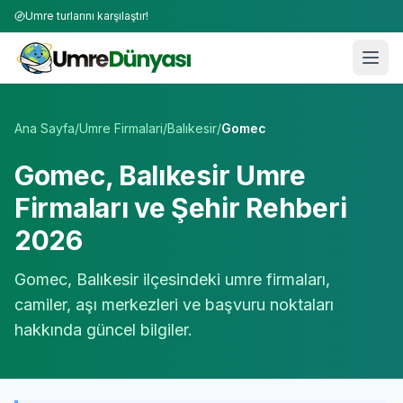
Umre turlarını karşılaştır!
Umre Tur Firmaları | TÜRSAB Onaylı 50+ Umre Tur Operat
Ana Sayfa
/
Umre Firmalari
/
Balıkesir
/
Gomec
Gomec
,
Balıkesir
Umre
Firmaları ve Şehir Rehberi
2026
Gomec
,
Balıkesir
ilçesindeki umre firmaları,
camiler, aşı merkezleri ve başvuru noktaları
hakkında güncel bilgiler.