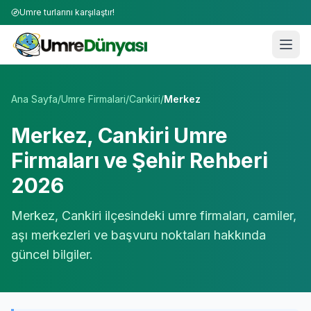
Umre turlarını karşılaştır!
Umre Tur Firmaları | TÜRSAB Onaylı 50+ Umre Tur Operat
Ana Sayfa
/
Umre Firmalari
/
Cankiri
/
Merkez
Merkez
,
Cankiri
Umre
Firmaları ve Şehir Rehberi
2026
Merkez
,
Cankiri
ilçesindeki umre firmaları, camiler,
aşı merkezleri ve başvuru noktaları hakkında
güncel bilgiler.