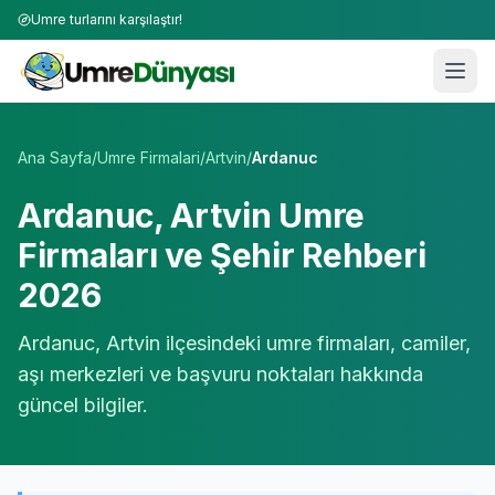
Umre turlarını karşılaştır!
Umre Tur Firmaları | TÜRSAB Onaylı 50+ Umre Tur Operat
Ana Sayfa
/
Umre Firmalari
/
Artvin
/
Ardanuc
Ardanuc
,
Artvin
Umre
Firmaları ve Şehir Rehberi
2026
Ardanuc
,
Artvin
ilçesindeki umre firmaları, camiler,
aşı merkezleri ve başvuru noktaları hakkında
güncel bilgiler.