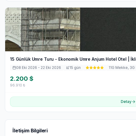
15 Günlük Umre Turu - Ekonomik Umre Anjum Hotel Otel | İkl
08 Eki 2026
- 22 Eki 2026
15
gün
11
G Mekke,
3
G
2.200
$
96.910
₺
Detay
İletişim Bilgileri