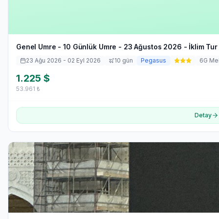
Genel Umre - 10 Günlük Umre - 23 Ağustos 2026 - İklim Tur
23 Ağu 2026
- 02 Eyl 2026
10
gün
Pegasus
6
G Me
1.225
$
53.961
₺
Detay