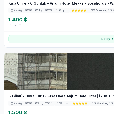
Kısa Umre - 6 Günlük - Anjum Hotel Mekke - Bosphorus - Wa
27 Ağu 2026
- 01 Eyl 2026
6
gün
3
G Mekke,
2
G 
1.400
$
61.670
₺
Detay
8 Günlük Umre Turu - Kısa Umre Anjum Hotel Otel | İklim Tu
27 Ağu 2026
- 03 Eyl 2026
8
gün
4
G Mekke,
3
G
1.500
$