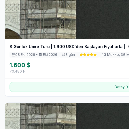
8 Günlük Umre Turu | 1.600 USD'den Başlayan Fiyatlarla | İ
08 Eki 2026
- 15 Eki 2026
8
gün
4
G Mekke,
3
G 
1.600
$
70.480
₺
Detay