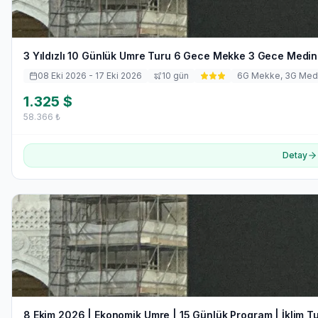
3 Yıldızlı 10 Günlük Umre Turu 6 Gece Mekke 3 Gece Medine
08 Eki 2026
- 17 Eki 2026
10
gün
6
G Mekke,
3
G Med
1.325
$
58.366
₺
Detay
8 Ekim 2026 | Ekonomik Umre | 15 Günlük Program | İklim T