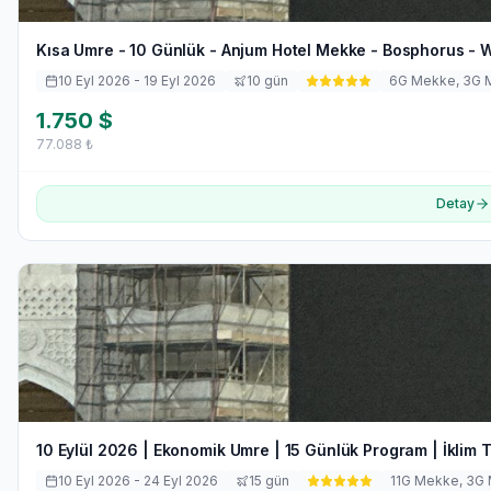
Kısa Umre - 10 Günlük - Anjum Hotel Mekke - Bosphorus - W
10 Eyl 2026
- 19 Eyl 2026
10
gün
6
G Mekke,
3
G 
1.750
$
77.088
₺
Detay
10 Eylül 2026 | Ekonomik Umre | 15 Günlük Program | İklim 
10 Eyl 2026
- 24 Eyl 2026
15
gün
11
G Mekke,
3
G 