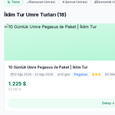
🕌 Tümü
🌙
Ramazan Umresi
☀️
Şevval Umresi
💰
Ekonomik 
İklim Tur
Umre Turları (
18
)
10 Günlük Umre Pegasus ile Paket | İklim Tur
12 Ağu 2026
- 22 Ağu 2026
10
gün
Pegasus
6
G Me
1.225
$
53.961
₺
Detay