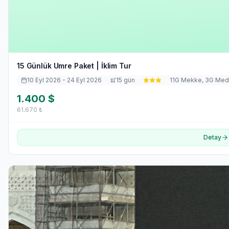
15 Günlük Umre Paket | İklim Tur
10 Eyl 2026
- 24 Eyl 2026
15
gün
11
G Mekke,
3
G Med
1.400
$
61.670
₺
Detay