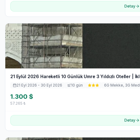
Detay
21 Eylül 2026 Hareketli 10 Günlük Umre 3 Yıldızlı Oteller | İk
21 Eyl 2026
- 30 Eyl 2026
10
gün
6
G Mekke,
3
G Med
1.300
$
57.265
₺
Detay