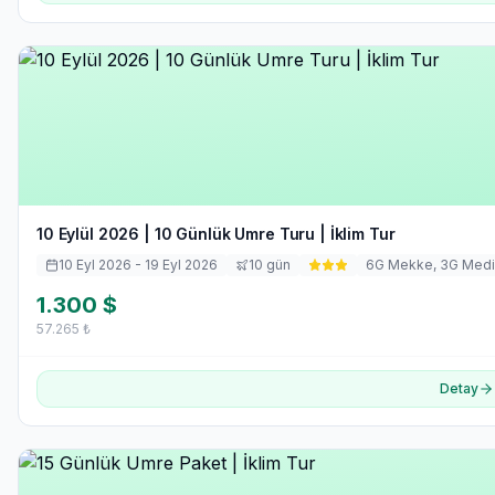
10 Eylül 2026 | 10 Günlük Umre Turu | İklim Tur
10 Eyl 2026
- 19 Eyl 2026
10
gün
6
G Mekke,
3
G Med
1.300
$
57.265
₺
Detay