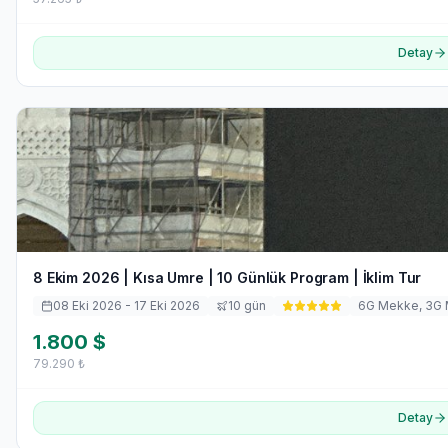
Detay
8 Ekim 2026 | Kısa Umre | 10 Günlük Program | İklim Tur
08 Eki 2026
- 17 Eki 2026
10
gün
6
G Mekke,
3
G 
1.800
$
79.290
₺
Detay