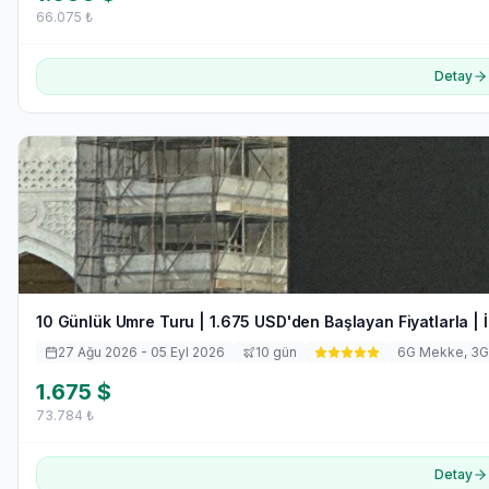
66.075
₺
Detay
10 Günlük Umre Turu | 1.675 USD'den Başlayan Fiyatlarla | İ
27 Ağu 2026
- 05 Eyl 2026
10
gün
6
G Mekke,
3
G
1.675
$
73.784
₺
Detay