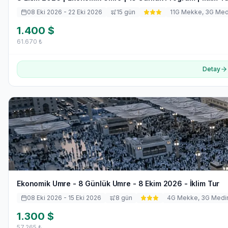
08 Eki 2026
- 22 Eki 2026
15
gün
11
G Mekke,
3
G Med
1.400
$
61.670
₺
Detay
Ekonomik Umre - 8 Günlük Umre - 8 Ekim 2026 - İklim Tur
08 Eki 2026
- 15 Eki 2026
8
gün
4
G Mekke,
3
G Medi
1.300
$
57.265
₺