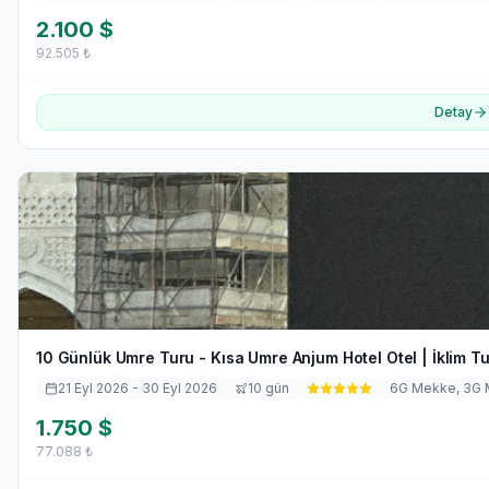
2.100
$
92.505
₺
Detay
10 Günlük Umre Turu - Kısa Umre Anjum Hotel Otel | İklim Tu
21 Eyl 2026
- 30 Eyl 2026
10
gün
6
G Mekke,
3
G 
1.750
$
77.088
₺