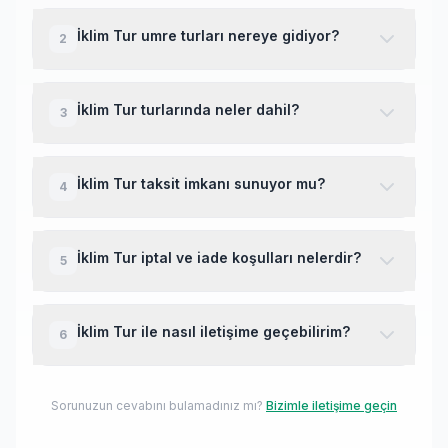
İklim Tur, TÜRSAB onaylı bir umre tur
operatörüdür. Umre Dünyası platformunda
İklim Tur umre turları nereye gidiyor?
2
listelenen tüm firmalar Kültür ve Turizm Bakanlığı
belgeli olup, kullanıcı yorumları ve puanları şeffaf
İklim Tur umre turları Mekke ve Medine'ye
şekilde sunulmaktadır.
düzenlemektedir. Turlar Kabe ziyareti, Mescid-i
İklim Tur turlarında neler dahil?
3
Nebevi ziyareti ve tarihi yerleri (Hira Dağı,
Cennetül Baki, Uhud Dağı vb.) içermektedir.
İklim Tur umre turlarında genellikle dahil olan
hizmetler: gidiş-dönüş uçak bileti, Mekke ve
İklim Tur taksit imkanı sunuyor mu?
4
Medine otel konaklaması, havaalanı transferleri,
umre vizesi, Türkçe rehberlik hizmeti ve ziyaret
İklim Tur turları için kredi kartı ile taksit imkanı
programı. Detaylı bilgi tur detay sayfasında yer
bulunmaktadır. Taksit sayısı ve faiz oranları banka
İklim Tur iptal ve iade koşulları nelerdir?
5
almaktadır.
politikalarına göre değişebilir. Detaylı bilgi için
firma ile iletişime geçebilirsiniz.
İptal ve iade koşulları tur tarihine kalan süreye
göre değişmektedir. Genellikle 30 günden önce
İklim Tur ile nasıl iletişime geçebilirim?
6
iptal durumunda tam iade, 15-30 gün arası %50
iade yapılmaktadır. Rezervasyon öncesi iptal
İklim Tur ile iletişim için web sitesini ziyaret edebilir
koşullarını mutlaka kontrol ediniz.
veya WhatsApp hattından mesaj gönderebilirsiniz.
Sorunuzun cevabını bulamadınız mı?
Bizimle iletişime geçin