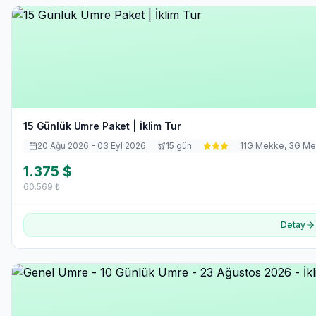
15 Günlük Umre Paket | İklim Tur
20 Ağu 2026
- 03 Eyl 2026
15
gün
11
G Mekke,
3
G Me
1.375
$
60.569
₺
Detay