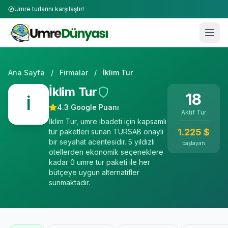
Umre turlarını karşılaştır!
Ana Sayfa
/
Firmalar
/
İklim Tur
İklim Tur
18
İ
4.3
Google Puanı
Aktif Tur
İklim Tur, umre ibadeti için kapsamlı
1.225
$
tur paketleri sunan TÜRSAB onaylı
bir seyahat acentesidir. 5 yıldızlı
başlayan
otellerden ekonomik seçeneklere
kadar 0 umre tur paketi ile her
bütçeye uygun alternatifler
sunmaktadır.