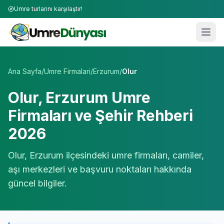
Umre turlarını karşılaştır!
Umre Tur Firmaları | TÜRSAB Onaylı 50+ Umre Tur Operat
Ana Sayfa
/
Umre Firmalari
/
Erzurum
/
Olur
Olur
,
Erzurum
Umre
Firmaları ve Şehir Rehberi
2026
Olur
,
Erzurum
ilçesindeki umre firmaları, camiler,
aşı merkezleri ve başvuru noktaları hakkında
güncel bilgiler.