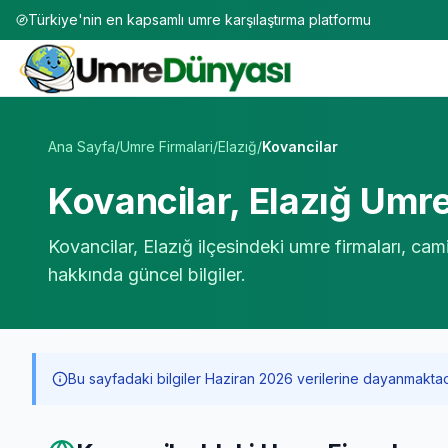
Türkiye'nin en kapsamlı umre karşılaştırma platformu
Umre Tur Firmaları | TÜRSAB Onaylı 50+ Umre Tur Operat
Ana Sayfa
/
Umre Firmalari
/
Elazığ
/
Kovancilar
Kovancilar
,
Elazığ
Umre 
Kovancilar
,
Elazığ
ilçesindeki umre firmaları, cami
hakkında güncel bilgiler.
Bu sayfadaki bilgiler Haziran 2026 verilerine dayanmaktadır. 