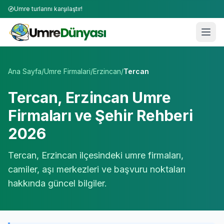
Umre turlarını karşılaştır!
Umre Tur Firmaları | TÜRSAB Onaylı 50+ Umre Tur Operat
Ana Sayfa
/
Umre Firmalari
/
Erzincan
/
Tercan
Tercan
,
Erzincan
Umre
Firmaları ve Şehir Rehberi
2026
Tercan
,
Erzincan
ilçesindeki umre firmaları,
camiler, aşı merkezleri ve başvuru noktaları
hakkında güncel bilgiler.