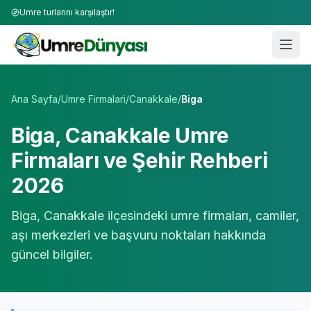
Umre turlarını karşılaştır!
Umre Tur Firmaları | TÜRSAB Onaylı 50+ Umre Tur Operat
Ana Sayfa
/
Umre Firmalari
/
Canakkale
/
Biga
Biga
,
Canakkale
Umre
Firmaları ve Şehir Rehberi
2026
Biga
,
Canakkale
ilçesindeki umre firmaları, camiler,
aşı merkezleri ve başvuru noktaları hakkında
güncel bilgiler.