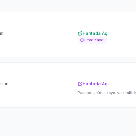
un
Haritada Aç
Umre Kaydı
esun
Haritada Aç
Pasaport, nüfus kaydı ve kimlik i