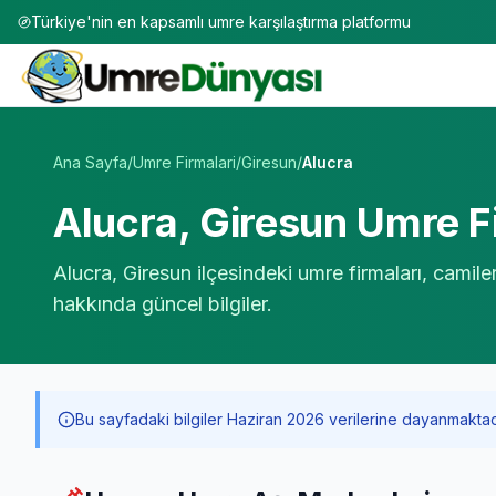
Türkiye'nin en kapsamlı umre karşılaştırma platformu
Umre Tur Firmaları | TÜRSAB Onaylı 50+ Umre Tur Operat
Ana Sayfa
/
Umre Firmalari
/
Giresun
/
Alucra
Alucra
,
Giresun
Umre Fi
Alucra
,
Giresun
ilçesindeki umre firmaları, camile
hakkında güncel bilgiler.
Bu sayfadaki bilgiler Haziran 2026 verilerine dayanmaktadır. 