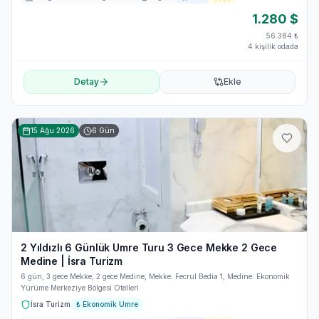
1.280
$
56.384
₺
4 kişilik odada
Detay
Ekle
15 Ağu 2026
6
Gün
2 Yıldızlı 6 Günlük Umre Turu 3 Gece Mekke 2 Gece
Medine | İsra Turizm
6 gün, 3 gece Mekke, 2 gece Medine, Mekke: Fecrul Bedia 1, Medine: Ekonomik
Yürüme Merkeziye Bölgesi Otelleri
İsra Turizm
₺
Ekonomik Umre