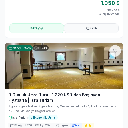
1.050
$
46.253
₺
4 kişilik odada
Detay
Ekle
29 Ağu 2026
9
Gün
9 Günlük Umre Turu | 1.220 USD'den Başlayan
Fiyatlarla | İsra Turizm
9 gün, 5 gece Mekke, 3 gece Medine, Mekke: Fecrul Bedia 1, Medine: Ekonomik
Yürüme Merkeziye Bölgesi Otelleri
İsra Turizm
₺
Ekonomik Umre
29 Ağu 2026
– 09 Eyl 2026
9
gün
AJet