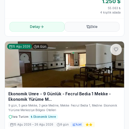
1.250
$
55.063
₺
4 kişilik odada
Detay
Ekle
15 Ağu 2026
9
Gün
Ekonomik Umre - 9 Günlük - Fecrul Bedia 1 Mekke -
Ekonomik Yürüme M...
9 gün, 5 gece Mekke, 3 gece Medine, Mekke: Fecrul Bedia 1, Medine: Ekonomik
Yürüme Merkeziye Bölgesi Otelleri
İsra Turizm
₺
Ekonomik Umre
15 Ağu 2026
– 26 Ağu 2026
9
gün
AJet