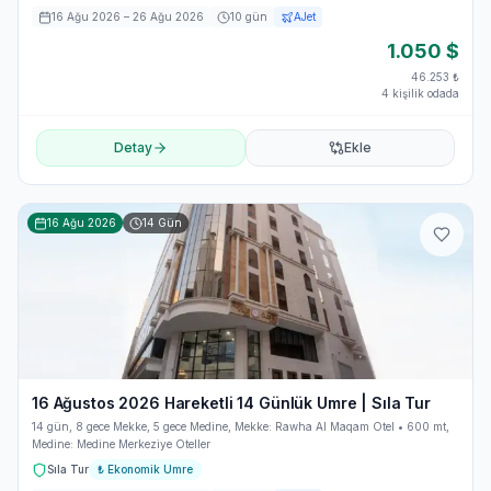
16 Ağu 2026
– 26 Ağu 2026
10
gün
AJet
1.050
$
46.253
₺
4 kişilik odada
Detay
Ekle
16 Ağu 2026
14
Gün
16 Ağustos 2026 Hareketli 14 Günlük Umre | Sıla Tur
14 gün, 8 gece Mekke, 5 gece Medine, Mekke: Rawha Al Maqam Otel • 600 mt,
Medine: Medine Merkeziye Oteller
Sıla Tur
₺
Ekonomik Umre