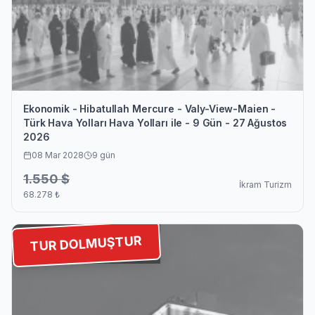
Ekonomik - Hibatullah Mercure - Valy-View-Maien -
Türk Hava Yolları Hava Yolları ile - 9 Gün - 27 Ağustos
2026
08 Mar 2028
9
gün
1.550
$
İkram Turizm
68.278
₺
TUR DOLMUŞTUR