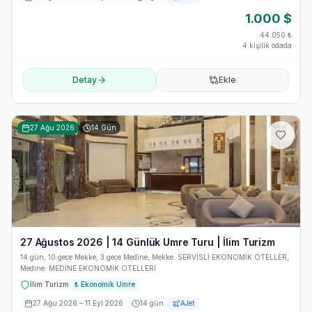
1.000
$
44.050
₺
4 kişilik odada
Detay
Ekle
27 Ağu 2026
14
Gün
27 Ağustos 2026 | 14 Günlük Umre Turu | İlim Turizm
14 gün, 10 gece Mekke, 3 gece Medine, Mekke: SERVİSLİ EKONOMİK OTELLER,
Medine: MEDİNE EKONOMİK OTELLERİ
İlim Turizm
₺
Ekonomik Umre
27 Ağu 2026
– 11 Eyl 2026
14
gün
AJet