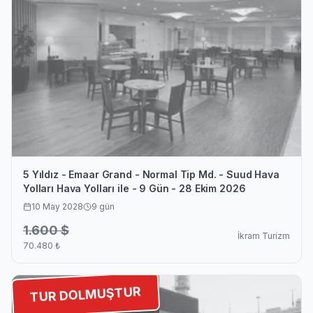
5 Yıldız - Emaar Grand - Normal Tip Md. - Suud Hava
Yolları Hava Yolları ile - 9 Gün - 28 Ekim 2026
10 May 2028
9
gün
1.600
$
İkram Turizm
70.480
₺
TUR DOLMUŞTUR