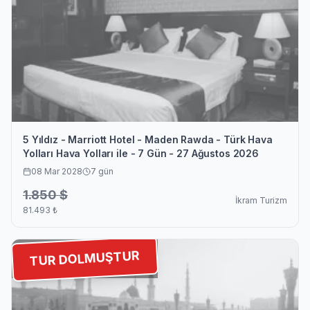
5 Yıldız - Marriott Hotel - Maden Rawda - Türk Hava
Yolları Hava Yolları ile - 7 Gün - 27 Ağustos 2026
08 Mar 2028
7
gün
1.850
$
İkram Turizm
81.493
₺
TUR DOLMUŞTUR