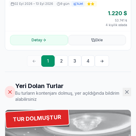
02 Eyl 2026
– 13 Eyl 2026
9
gün
AJet
1.220
$
53.741
₺
4 kişilik odada
Detay
Ekle
←
1
2
3
4
→
Yeri Dolan Turlar
Bu turların kontenjanı dolmuş, yer açıldığında bildirim
alabilirsiniz
TUR DOLMUŞTUR