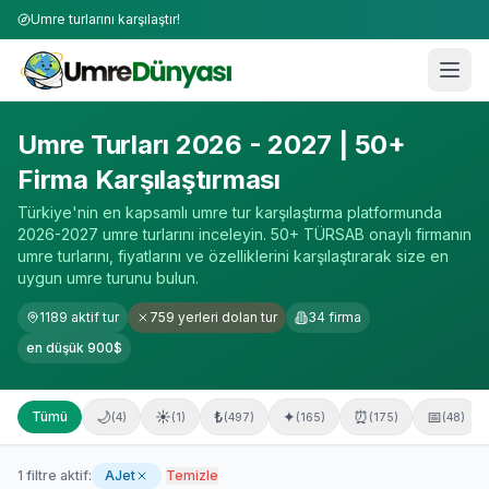
Umre turlarını karşılaştır!
Umre Turları 2026-2027 | 50+ Firma Karşılaştırması
Umre Turları 2026 - 2027 | 50+
Firma Karşılaştırması
Türkiye'nin en kapsamlı umre tur karşılaştırma platformunda
2026-2027 umre turlarını inceleyin. 50+ TÜRSAB onaylı firmanın
umre turlarını, fiyatlarını ve özelliklerini karşılaştırarak size en
uygun umre turunu bulun.
1189
aktif tur
759
yerleri dolan tur
34
firma
en düşük
900
$
🌙
☀️
₺
✦
⏰
📅
Tümü
(
4
)
(
1
)
(
497
)
(
165
)
(
175
)
(
48
)
1
filtre aktif:
AJet
Temizle