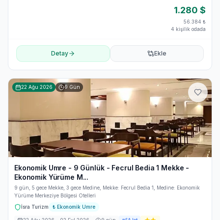
1.280
$
56.384
₺
4 kişilik odada
Detay
Ekle
22 Ağu 2026
9
Gün
Ekonomik Umre - 9 Günlük - Fecrul Bedia 1 Mekke -
Ekonomik Yürüme M...
9 gün, 5 gece Mekke, 3 gece Medine, Mekke: Fecrul Bedia 1, Medine: Ekonomik
Yürüme Merkeziye Bölgesi Otelleri
İsra Turizm
₺
Ekonomik Umre