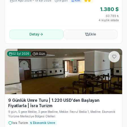
29 Ağu 2026
– 19 Eyl 2026
19
gün
AJet
1.380
$
60.789
₺
4 kişilik odada
Detay
Ekle
02 Eyl 2026
9
Gün
9 Günlük Umre Turu | 1.220 USD'den Başlayan
Fiyatlarla | İsra Turizm
9 gün, 5 gece Mekke, 3 gece Medine, Mekke: Fecrul Bedia 1, Medine: Ekonomik
Yürüme Merkeziye Bölgesi Otelleri
İsra Turizm
₺
Ekonomik Umre