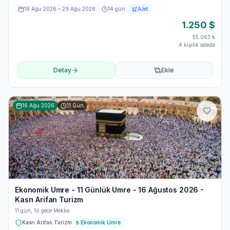
16 Ağu 2026
– 29 Ağu 2026
14
gün
AJet
1.250
$
55.063
₺
4 kişilik odada
Detay
Ekle
16 Ağu 2026
11
Gün
Ekonomik Umre - 11 Günlük Umre - 16 Ağustos 2026 -
Kasrı Arifan Turizm
11 gün, 10 gece Mekke
Kasrı Arifan Turizm
₺
Ekonomik Umre