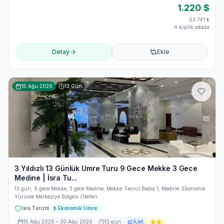
1.220
$
53.741
₺
4 kişilik odada
Detay
Ekle
15 Ağu 2026
13
Gün
3 Yıldızlı 13 Günlük Umre Turu 9 Gece Mekke 3 Gece
Medine | İsra Tu...
13 gün, 9 gece Mekke, 3 gece Medine, Mekke: Fecrul Bedia 1, Medine: Ekonomik
Yürüme Merkeziye Bölgesi Otelleri
İsra Turizm
₺
Ekonomik Umre
15 Ağu 2026
– 30 Ağu 2026
13
gün
AJet