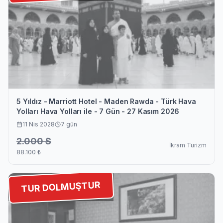
5 Yıldız - Marriott Hotel - Maden Rawda - Türk Hava
Yolları Hava Yolları ile - 7 Gün - 27 Kasım 2026
11 Nis 2028
7
gün
2.000
$
İkram Turizm
88.100
₺
TUR DOLMUŞTUR