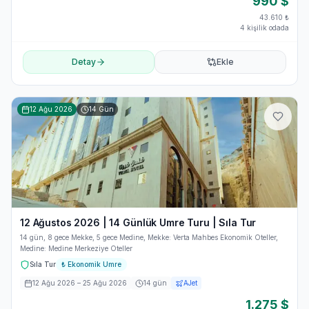
990
$
43.610
₺
4 kişilik odada
Detay
Ekle
12 Ağu 2026
14
Gün
12 Ağustos 2026 | 14 Günlük Umre Turu | Sıla Tur
14 gün, 8 gece Mekke, 5 gece Medine, Mekke: Verta Mahbes Ekonomik Oteller,
Medine: Medine Merkeziye Oteller
Sıla Tur
₺
Ekonomik Umre
12 Ağu 2026
– 25 Ağu 2026
14
gün
AJet
1.275
$