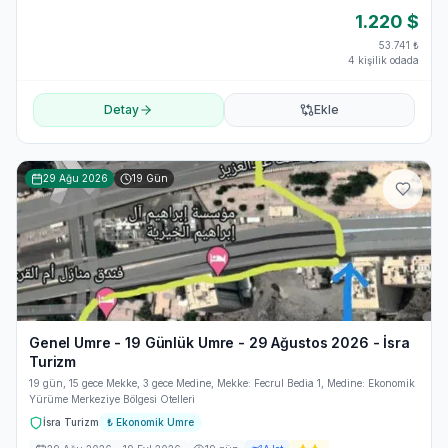
1.220
$
53.741
₺
4 kişilik odada
Detay
Ekle
29 Ağu 2026
19
Gün
Genel Umre - 19 Günlük Umre - 29 Ağustos 2026 - İsra
Turizm
19 gün, 15 gece Mekke, 3 gece Medine, Mekke: Fecrul Bedia 1, Medine: Ekonomik
Yürüme Merkeziye Bölgesi Otelleri
İsra Turizm
₺
Ekonomik Umre