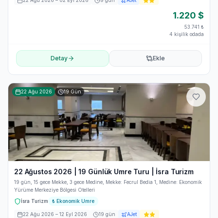
22 Ağu 2026
– 02 Eyl 2026
9
gün
AJet
1.220
$
53.741
₺
4 kişilik odada
Detay
Ekle
22 Ağu 2026
19
Gün
22 Ağustos 2026 | 19 Günlük Umre Turu | İsra Turizm
19 gün, 15 gece Mekke, 3 gece Medine, Mekke: Fecrul Bedia 1, Medine: Ekonomik
Yürüme Merkeziye Bölgesi Otelleri
İsra Turizm
₺
Ekonomik Umre
22 Ağu 2026
– 12 Eyl 2026
19
gün
AJet