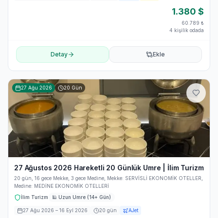
1.380
$
60.789
₺
4 kişilik odada
Detay
Ekle
27 Ağu 2026
20
Gün
27 Ağustos 2026 Hareketli 20 Günlük Umre | İlim Turizm
20 gün, 16 gece Mekke, 3 gece Medine, Mekke: SERVİSLİ EKONOMİK OTELLER,
Medine: MEDİNE EKONOMİK OTELLERİ
İlim Turizm
🕌
Uzun Umre (14+ Gün)
27 Ağu 2026
– 16 Eyl 2026
20
gün
AJet