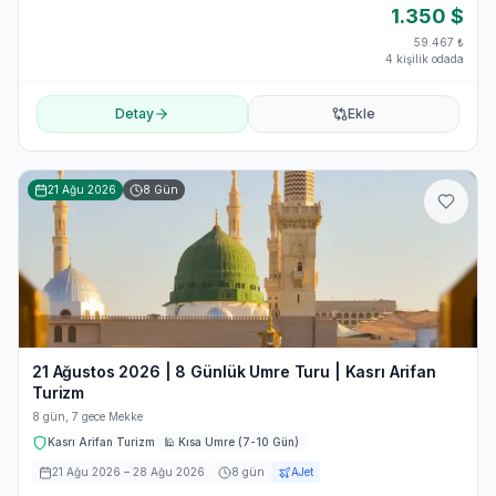
1.350
$
59.467
₺
4 kişilik odada
Detay
Ekle
21 Ağu 2026
8
Gün
21 Ağustos 2026 | 8 Günlük Umre Turu | Kasrı Arifan
Turizm
8 gün, 7 gece Mekke
Kasrı Arifan Turizm
🕌
Kısa Umre (7-10 Gün)
21 Ağu 2026
– 28 Ağu 2026
8
gün
AJet