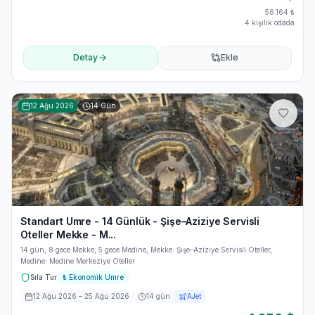
56.164
₺
4 kişilik odada
Detay
Ekle
12 Ağu 2026
14
Gün
Standart Umre - 14 Günlük - Şişe–Aziziye Servisli
Oteller Mekke - M...
14 gün, 8 gece Mekke, 5 gece Medine, Mekke: Şişe–Aziziye Servisli Oteller,
Medine: Medine Merkeziye Oteller
Sıla Tur
₺
Ekonomik Umre
12 Ağu 2026
– 25 Ağu 2026
14
gün
AJet