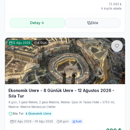
72.683
₺
4 kişilik odada
Detay
Ekle
12 Ağu 2026
8
Gün
Ekonomik Umre - 8 Günlük Umre - 12 Ağustos 2026 -
Sıla Tur
8 gün, 5 gece Mekke, 2 gece Medine, Mekke: Qasr Al Talaie Hotel • 3750 mt,
Medine: Medine Merkeziye Oteller
Sıla Tur
₺
Ekonomik Umre
12 Ağu 2026
– 19 Ağu 2026
8
gün
AJet