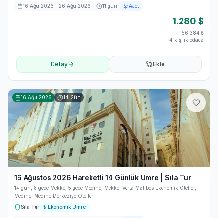
16 Ağu 2026
– 26 Ağu 2026
11
gün
AJet
1.280
$
56.384
₺
4 kişilik odada
Detay
Ekle
16 Ağu 2026
14
Gün
16 Ağustos 2026 Hareketli 14 Günlük Umre | Sıla Tur
14 gün, 8 gece Mekke, 5 gece Medine, Mekke: Verta Mahbes Ekonomik Oteller,
Medine: Medine Merkeziye Oteller
Sıla Tur
₺
Ekonomik Umre