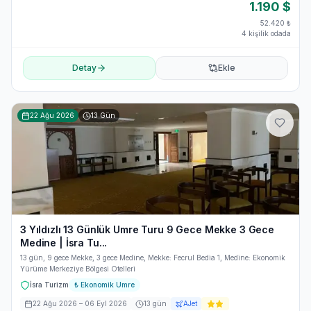
1.190
$
52.420
₺
4 kişilik odada
Detay
Ekle
22 Ağu 2026
13
Gün
3 Yıldızlı 13 Günlük Umre Turu 9 Gece Mekke 3 Gece
Medine | İsra Tu...
13 gün, 9 gece Mekke, 3 gece Medine, Mekke: Fecrul Bedia 1, Medine: Ekonomik
Yürüme Merkeziye Bölgesi Otelleri
İsra Turizm
₺
Ekonomik Umre
22 Ağu 2026
– 06 Eyl 2026
13
gün
AJet