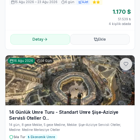
15 Ağu 2026
– 23 Ağu 2026
6
gün
AJet
1.170
$
51.539
₺
4 kişilik odada
Detay
Ekle
16 Ağu 2026
14
Gün
14 Günlük Umre Turu - Standart Umre Şişe–Aziziye
Servisli Oteller O...
14 gün, 8 gece Mekke, 5 gece Medine, Mekke: Şişe–Aziziye Servisli Oteller,
Medine: Medine Merkeziye Oteller
Sıla Tur
₺
Ekonomik Umre