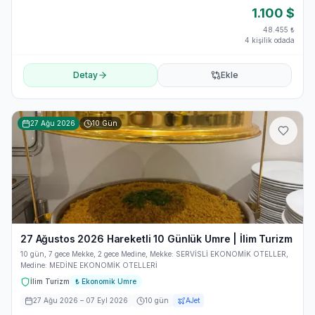
1.100
$
48.455
₺
4 kişilik odada
Detay
Ekle
27 Ağu 2026
10
Gün
27 Ağustos 2026 Hareketli 10 Günlük Umre | İlim Turizm
10 gün, 7 gece Mekke, 2 gece Medine, Mekke: SERVİSLİ EKONOMİK OTELLER,
Medine: MEDİNE EKONOMİK OTELLERİ
İlim Turizm
₺
Ekonomik Umre
27 Ağu 2026
– 07 Eyl 2026
10
gün
AJet