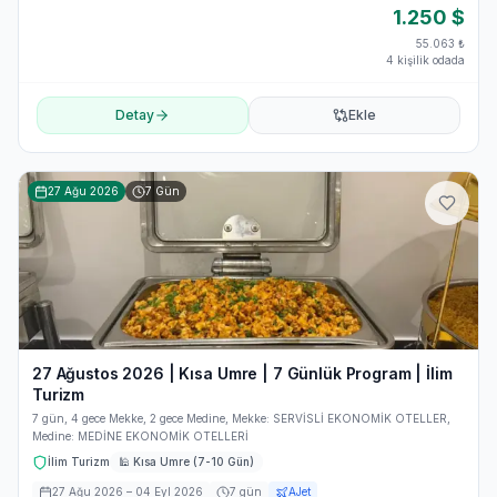
1.250
$
55.063
₺
4 kişilik odada
Detay
Ekle
27 Ağu 2026
7
Gün
27 Ağustos 2026 | Kısa Umre | 7 Günlük Program | İlim
Turizm
7 gün, 4 gece Mekke, 2 gece Medine, Mekke: SERVİSLİ EKONOMİK OTELLER,
Medine: MEDİNE EKONOMİK OTELLERİ
İlim Turizm
🕌
Kısa Umre (7-10 Gün)
27 Ağu 2026
– 04 Eyl 2026
7
gün
AJet