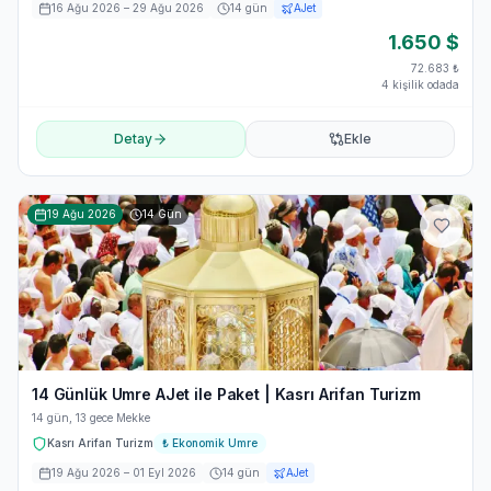
16 Ağu 2026
– 29 Ağu 2026
14
gün
AJet
1.650
$
72.683
₺
4 kişilik odada
Detay
Ekle
19 Ağu 2026
14
Gün
14 Günlük Umre AJet ile Paket | Kasrı Arifan Turizm
14 gün, 13 gece Mekke
Kasrı Arifan Turizm
₺
Ekonomik Umre
19 Ağu 2026
– 01 Eyl 2026
14
gün
AJet