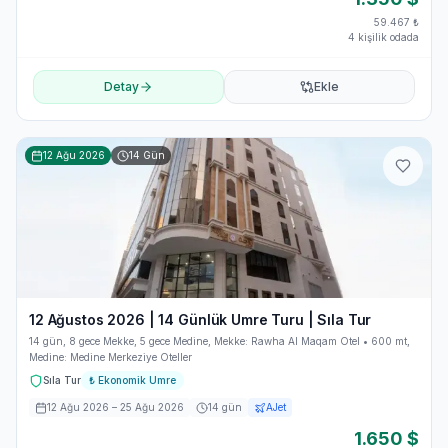
59.467
₺
4 kişilik odada
Detay
Ekle
12 Ağu 2026
14
Gün
12 Ağustos 2026 | 14 Günlük Umre Turu | Sıla Tur
14 gün, 8 gece Mekke, 5 gece Medine, Mekke: Rawha Al Maqam Otel • 600 mt,
Medine: Medine Merkeziye Oteller
Sıla Tur
₺
Ekonomik Umre
12 Ağu 2026
– 25 Ağu 2026
14
gün
AJet
1.650
$