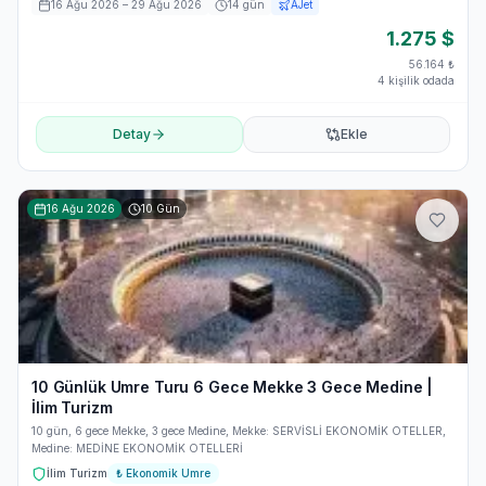
16 Ağu 2026
– 29 Ağu 2026
14
gün
AJet
1.275
$
56.164
₺
4 kişilik odada
Detay
Ekle
16 Ağu 2026
10
Gün
10 Günlük Umre Turu 6 Gece Mekke 3 Gece Medine |
İlim Turizm
10 gün, 6 gece Mekke, 3 gece Medine, Mekke: SERVİSLİ EKONOMİK OTELLER,
Medine: MEDİNE EKONOMİK OTELLERİ
İlim Turizm
₺
Ekonomik Umre