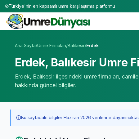
Türkiye'nin en kapsamlı umre karşılaştırma platformu
Umre Tur Firmaları | TÜRSAB Onaylı 50+ Umre Tur Operat
Ana Sayfa
/
Umre Firmalari
/
Balıkesir
/
Erdek
Erdek
,
Balıkesir
Umre Fi
Erdek
,
Balıkesir
ilçesindeki umre firmaları, camile
hakkında güncel bilgiler.
Bu sayfadaki bilgiler Haziran 2026 verilerine dayanmaktadır. 