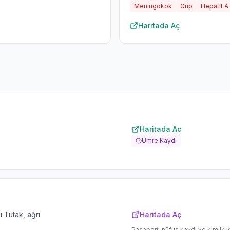
Meningokok
Grip
Hepatit A
Haritada Aç
Haritada Aç
Umre Kaydı
 Tutak, ağrı
Haritada Aç
Pasaport, nüfus kaydı ve kimlik i