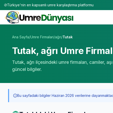
Türkiye'nin en kapsamlı umre karşılaştırma platformu
Umre Tur Firmaları | TÜRSAB Onaylı 50+ Umre Tur Operat
Ana Sayfa
/
Umre Firmalari
/
ağrı
/
Tutak
Tutak
,
ağrı
Umre Firmala
Tutak
,
ağrı
ilçesindeki umre firmaları, camiler, a
güncel bilgiler.
Bu sayfadaki bilgiler Haziran 2026 verilerine dayanmaktadır. 