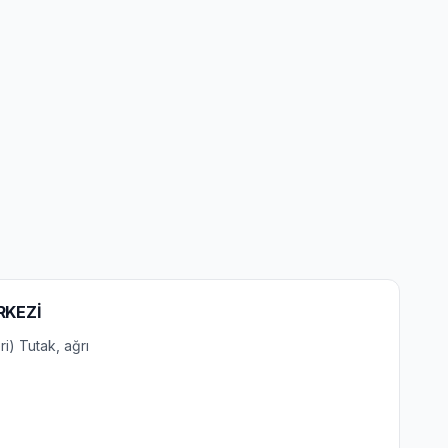
RKEZİ
i) Tutak, ağrı