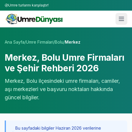
Umre turlarını karşılaştır!
Umre Tur Firmaları | TÜRSAB Onaylı 50+ Umre Tur Operat
Ana Sayfa
/
Umre Firmalari
/
Bolu
/
Merkez
Merkez
,
Bolu
Umre Firmaları
ve Şehir Rehberi 2026
Merkez
,
Bolu
ilçesindeki umre firmaları, camiler,
aşı merkezleri ve başvuru noktaları hakkında
güncel bilgiler.
Bu sayfadaki bilgiler Haziran 2026 verilerine