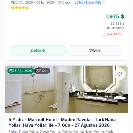
23 Ağu 2026
– 02 Eyl 2026
10
gün
Türk Hava Yolları
1.975
$
86.999
₺
3 kişilik odada
Son 10 Yer
Detay
Ekle
26 Ağu 2026
7
Gün
5 Yıldız - Marriott Hotel - Maden Rawda - Türk Hava
Yolları Hava Yolları ile - 7 Gün - 27 Ağustos 2026
7 gün, 5 gece Mekke, 2 gece Medine, Mekke: Marriott Hotel, Medine: Maden