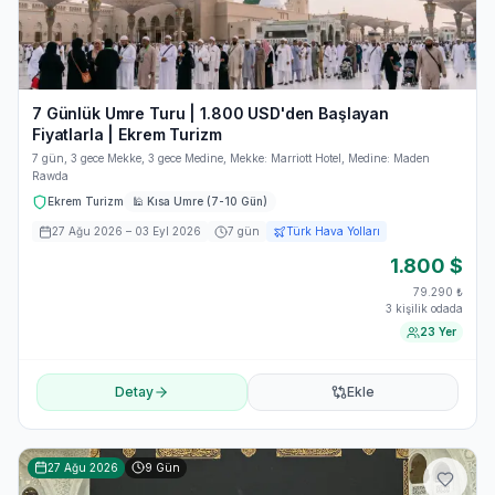
7 Günlük Umre Turu | 1.800 USD'den Başlayan
Fiyatlarla | Ekrem Turizm
7 gün, 3 gece Mekke, 3 gece Medine, Mekke: Marriott Hotel, Medine: Maden
Rawda
Ekrem Turizm
🕌
Kısa Umre (7-10 Gün)
27 Ağu 2026
– 03 Eyl 2026
7
gün
Türk Hava Yolları
1.800
$
79.290
₺
3 kişilik odada
23 Yer
Detay
Ekle
27 Ağu 2026
9
Gün