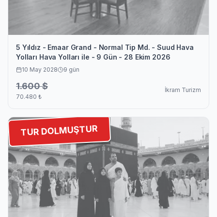
5 Yıldız - Emaar Grand - Normal Tip Md. - Suud Hava
Yolları Hava Yolları ile - 9 Gün - 28 Ekim 2026
10 May 2028
9
gün
1.600
$
İkram Turizm
70.480
₺
TUR DOLMUŞTUR