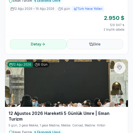
Eman Turizm
₺
Ekonomik Umre
12 Ağu 2026
– 16 Ağu 2026
5
gün
Türk Hava Yolları
2.950
$
129.947
₺
2 kişilik odada
Detay
Ekle
12 Ağu 2026
5
Gün
12 Ağustos 2026 Hareketli 5 Günlük Umre | Eman
Turizm
5 gün, 3 gece Mekke, 1 gece Medine, Mekke: Conrad, Medine: Hilton
Eman Turizm
₺
Ekonomik Umre