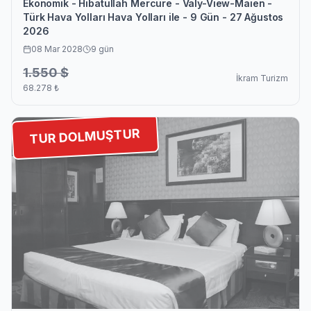
Ekonomik - Hibatullah Mercure - Valy-View-Maien -
Türk Hava Yolları Hava Yolları ile - 9 Gün - 27 Ağustos
2026
08 Mar 2028
9
gün
1.550
$
İkram Turizm
68.278
₺
TUR DOLMUŞTUR