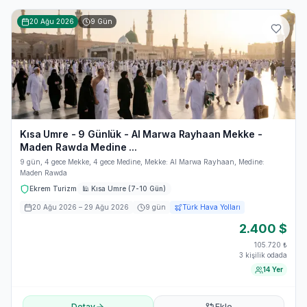
20 Ağu 2026
9
Gün
Kısa Umre - 9 Günlük - Al Marwa Rayhaan Mekke -
Maden Rawda Medine ...
9 gün, 4 gece Mekke, 4 gece Medine, Mekke: Al Marwa Rayhaan, Medine:
Maden Rawda
Ekrem Turizm
🕌
Kısa Umre (7-10 Gün)
20 Ağu 2026
– 29 Ağu 2026
9
gün
Türk Hava Yolları
2.400
$
105.720
₺
3 kişilik odada
14 Yer
Detay
Ekle