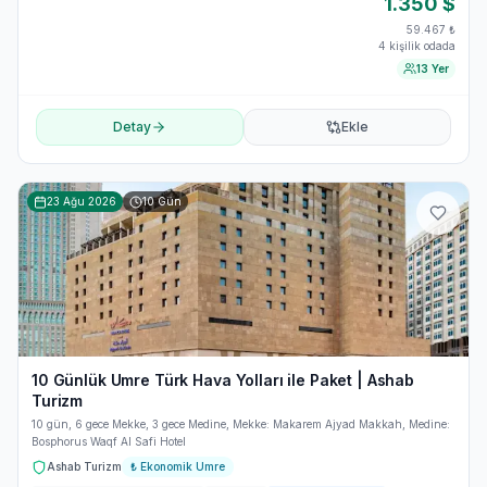
1.350
$
59.467
₺
4 kişilik odada
13 Yer
Detay
Ekle
23 Ağu 2026
10
Gün
10 Günlük Umre Türk Hava Yolları ile Paket | Ashab
Turizm
10 gün, 6 gece Mekke, 3 gece Medine, Mekke: Makarem Ajyad Makkah, Medine:
Bosphorus Waqf Al Safi Hotel
Ashab Turizm
₺
Ekonomik Umre