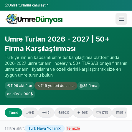
Umre turlarını karşılaştır!
Umre Turları 2026-2027 | 50+ Firma Karşılaştırması
Umre Turları 2026 - 2027 | 50+
Firma Karşılaştırması
Türkiye'nin en kapsamlı umre tur karşılaştırma platformunda
2026-2027 umre turlarını inceleyin. 50+ TÜRSAB onaylı firmanın
umre turlarını, fiyatlarını ve özelliklerini karşılaştırarak size en
uygun umre turunu bulun.
1199
aktif tur
749
yerleri dolan tur
35
firma
en düşük
900
$
🌙
☀️
₺
✦
⏰
📅
Tümü
(
4
)
(
2
)
(
503
)
(
165
)
(
175
)
(
51
)
1
filtre aktif:
Türk Hava Yolları
Temizle