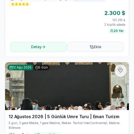
2.300
$
101.315
₺
2 kişilik odada
20 Yer
Detay
Ekle
12 Ağu 2026
5
Gün
12 Ağustos 2026 | 5 Günlük Umre Turu | Eman Turizm
5 gün, 3 gece Mekke, 1 gece Medine, Mekke: Tevhid InterContinental, Medine:
Biltmore