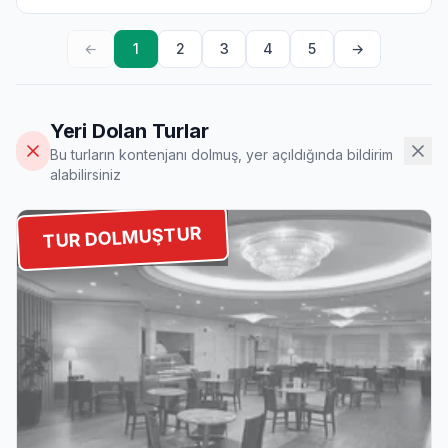
←
1
2
3
4
5
→
Yeri Dolan Turlar
Bu turların kontenjanı dolmuş, yer açıldığında bildirim
alabilirsiniz
TUR DOLMUŞTUR