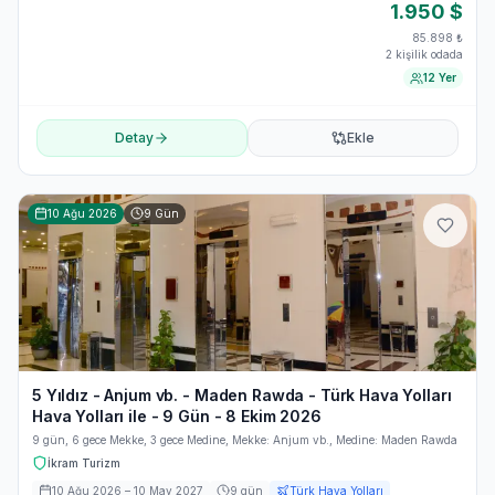
1.950
$
85.898
₺
2 kişilik odada
12 Yer
Detay
Ekle
10 Ağu 2026
9
Gün
5 Yıldız - Anjum vb. - Maden Rawda - Türk Hava Yolları
Hava Yolları ile - 9 Gün - 8 Ekim 2026
9 gün, 6 gece Mekke, 3 gece Medine, Mekke: Anjum vb., Medine: Maden Rawda
İkram Turizm
10 Ağu 2026
– 10 May 2027
9
gün
Türk Hava Yolları