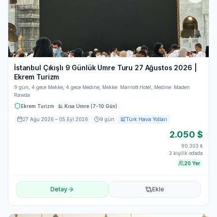
İstanbul Çıkışlı 9 Günlük Umre Turu 27 Ağustos 2026 |
Ekrem Turizm
9 gün, 4 gece Mekke, 4 gece Medine, Mekke: Marriott Hotel, Medine: Maden
Rawda
Ekrem Turizm
🕌
Kısa Umre (7-10 Gün)
27 Ağu 2026
– 05 Eyl 2026
9
gün
Türk Hava Yolları
2.050
$
90.303
₺
3 kişilik odada
20 Yer
Detay
Ekle