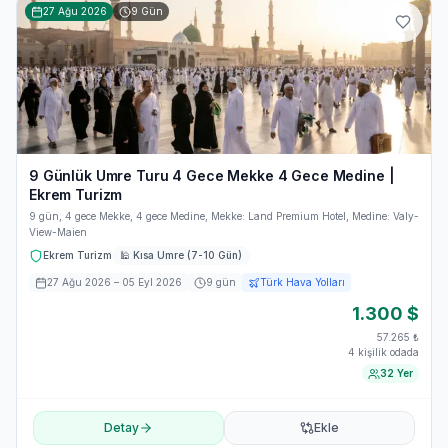
27 Ağu 2026
9
Gün
9 Günlük Umre Turu 4 Gece Mekke 4 Gece Medine |
Ekrem Turizm
9 gün, 4 gece Mekke, 4 gece Medine, Mekke: Land Premium Hotel, Medine: Valy-
View-Maien
Ekrem Turizm
🕌
Kısa Umre (7-10 Gün)
27 Ağu 2026
– 05 Eyl 2026
9
gün
Türk Hava Yolları
1.300
$
57.265
₺
4 kişilik odada
32 Yer
Detay
Ekle