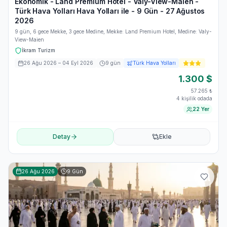
Ekonomik - Land Premium Hotel - Valy-View-Maien -
Türk Hava Yolları Hava Yolları ile - 9 Gün - 27 Ağustos
2026
9 gün, 6 gece Mekke, 3 gece Medine, Mekke: Land Premium Hotel, Medine: Valy-
View-Maien
İkram Turizm
26 Ağu 2026
– 04 Eyl 2026
9
gün
Türk Hava Yolları
1.300
$
57.265
₺
4 kişilik odada
22 Yer
Detay
Ekle
26 Ağu 2026
9
Gün