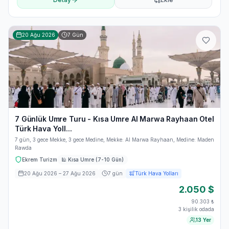
20 Ağu 2026
7
Gün
7 Günlük Umre Turu - Kısa Umre Al Marwa Rayhaan Otel
Türk Hava Yoll...
7 gün, 3 gece Mekke, 3 gece Medine, Mekke: Al Marwa Rayhaan, Medine: Maden
Rawda
Ekrem Turizm
🕌
Kısa Umre (7-10 Gün)
20 Ağu 2026
– 27 Ağu 2026
7
gün
Türk Hava Yolları
2.050
$
90.303
₺
3 kişilik odada
13 Yer