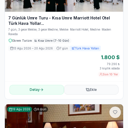
7 Günlük Umre Turu - Kısa Umre Marriott Hotel Otel
Türk Hava Yollar...
7 gün, 3 gece Mekke, 3 gece Medine, Mekke: Marriott Hotel, Medine: Maden
Rawda
Ekrem Turizm
🕌
Kısa Umre (7-10 Gün)
13 Ağu 2026
– 20 Ağu 2026
7
gün
Türk Hava Yolları
1.800
$
79.290
₺
3 kişilik odada
Son 10 Yer
Detay
Ekle
19 Ağu 2026
9
Gün