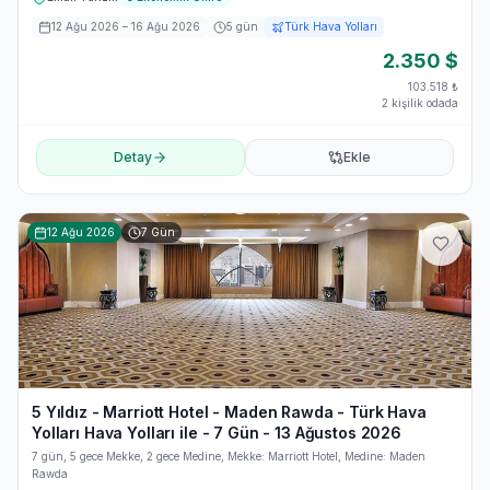
12 Ağu 2026
– 16 Ağu 2026
5
gün
Türk Hava Yolları
2.350
$
103.518
₺
2 kişilik odada
Detay
Ekle
12 Ağu 2026
7
Gün
5 Yıldız - Marriott Hotel - Maden Rawda - Türk Hava
Yolları Hava Yolları ile - 7 Gün - 13 Ağustos 2026
7 gün, 5 gece Mekke, 2 gece Medine, Mekke: Marriott Hotel, Medine: Maden
Rawda