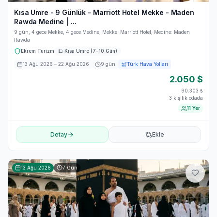
Kısa Umre - 9 Günlük - Marriott Hotel Mekke - Maden
Rawda Medine | ...
9 gün, 4 gece Mekke, 4 gece Medine, Mekke: Marriott Hotel, Medine: Maden
Rawda
Ekrem Turizm
🕌
Kısa Umre (7-10 Gün)
13 Ağu 2026
– 22 Ağu 2026
9
gün
Türk Hava Yolları
2.050
$
90.303
₺
3 kişilik odada
11 Yer
Detay
Ekle
13 Ağu 2026
7
Gün