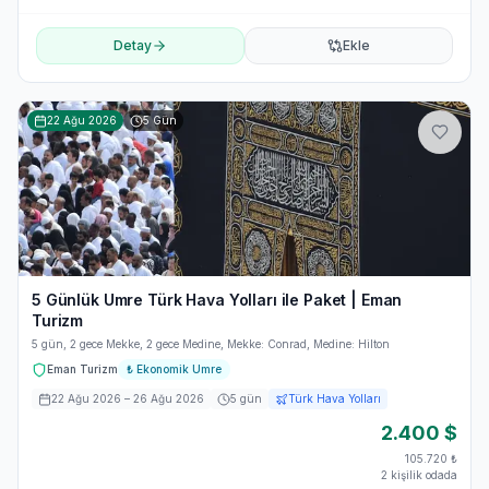
Detay
Ekle
22 Ağu 2026
5
Gün
5 Günlük Umre Türk Hava Yolları ile Paket | Eman
Turizm
5 gün, 2 gece Mekke, 2 gece Medine, Mekke: Conrad, Medine: Hilton
Eman Turizm
₺
Ekonomik Umre
22 Ağu 2026
– 26 Ağu 2026
5
gün
Türk Hava Yolları
2.400
$
105.720
₺
2 kişilik odada