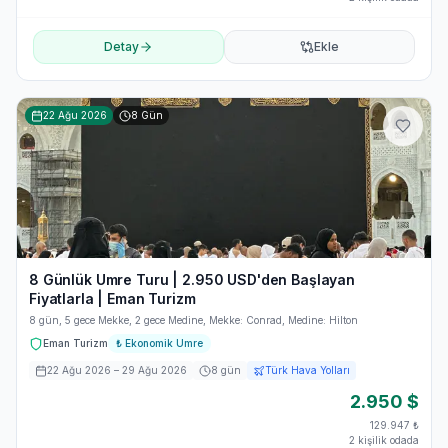
Detay
Ekle
22 Ağu 2026
8
Gün
8 Günlük Umre Turu | 2.950 USD'den Başlayan
Fiyatlarla | Eman Turizm
8 gün, 5 gece Mekke, 2 gece Medine, Mekke: Conrad, Medine: Hilton
Eman Turizm
₺
Ekonomik Umre
22 Ağu 2026
– 29 Ağu 2026
8
gün
Türk Hava Yolları
2.950
$
129.947
₺
2 kişilik odada