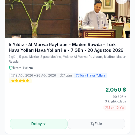
5 Yıldız - Al Marwa Rayhaan - Maden Rawda - Türk
Hava Yolları Hava Yolları ile - 7 Gün - 20 Ağustos 2026
7 gün, 5 gece Mekke, 2 gece Medine, Mekke: Al Marwa Rayhaan, Medine: Maden
Rawda
İkram Turizm
19 Ağu 2026
– 26 Ağu 2026
7
gün
Türk Hava Yolları
2.050
$
90.303
₺
3 kişilik odada
Son 10 Yer
Detay
Ekle