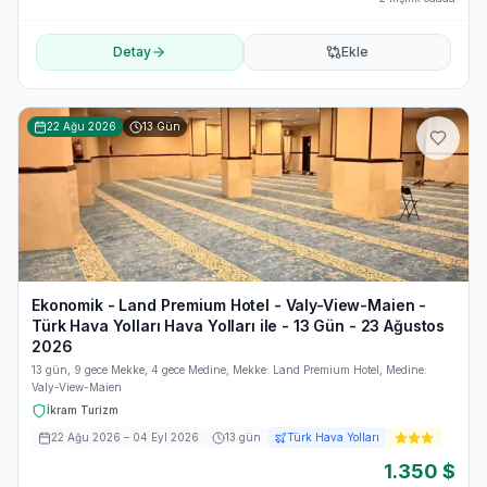
Detay
Ekle
22 Ağu 2026
13
Gün
Ekonomik - Land Premium Hotel - Valy-View-Maien -
Türk Hava Yolları Hava Yolları ile - 13 Gün - 23 Ağustos
2026
13 gün, 9 gece Mekke, 4 gece Medine, Mekke: Land Premium Hotel, Medine:
Valy-View-Maien
İkram Turizm
22 Ağu 2026
– 04 Eyl 2026
13
gün
Türk Hava Yolları
1.350
$