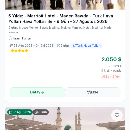
5 Yıldız - Marriott Hotel - Maden Rawda - Türk Hava
Yolları Hava Yolları ile - 9 Gün - 27 Ağustos 2026
9 gün, 6 gece Mekke, 3 gece Medine, Mekke: Marriott Hotel, Medine: Maden
Rawda
İkram Turizm
26 Ağu 2026
– 04 Eyl 2026
9
gün
Türk Hava Yolları
2.050
$
90.303
₺
3 kişilik odada
Son 2 Yer
Detay
Ekle
27 Ağu 2026
7
Gün