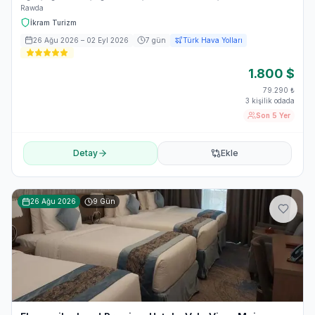
Rawda
İkram Turizm
26 Ağu 2026
– 02 Eyl 2026
7
gün
Türk Hava Yolları
1.800
$
79.290
₺
3 kişilik odada
Son 5 Yer
Detay
Ekle
26 Ağu 2026
9
Gün