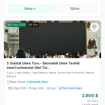
Detay
Ekle
22 Ağu 2026
5
Gün
5 Günlük Umre Turu - Ekonomik Umre Tevhid
InterContinental Otel Tür...
5 gün, 2 gece Mekke, 2 gece Medine, Mekke: Tevhid InterContinental, Medine:
Biltmore
Eman Turizm
₺
Ekonomik Umre
22 Ağu 2026
– 26 Ağu 2026
5
gün
Türk Hava Yolları
2.800
$
123.340
₺
2 kişilik odada