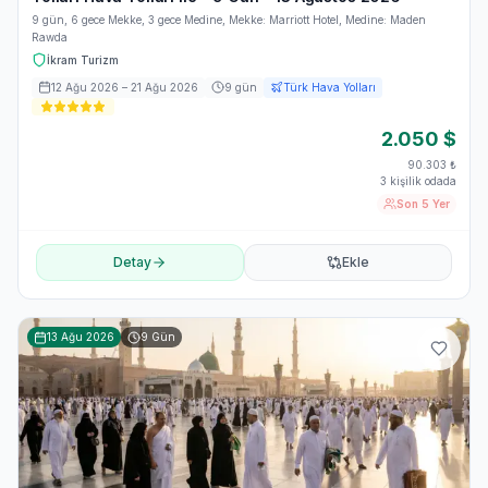
9 gün, 6 gece Mekke, 3 gece Medine, Mekke: Marriott Hotel, Medine: Maden
Rawda
İkram Turizm
12 Ağu 2026
– 21 Ağu 2026
9
gün
Türk Hava Yolları
2.050
$
90.303
₺
3 kişilik odada
Son 5 Yer
Detay
Ekle
13 Ağu 2026
9
Gün