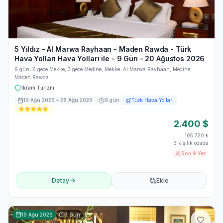
5 Yıldız - Al Marwa Rayhaan - Maden Rawda - Türk
Hava Yolları Hava Yolları ile - 9 Gün - 20 Ağustos 2026
9 gün, 6 gece Mekke, 3 gece Medine, Mekke: Al Marwa Rayhaan, Medine:
Maden Rawda
İkram Turizm
19 Ağu 2026
– 28 Ağu 2026
9
gün
Türk Hava Yolları
2.400
$
105.720
₺
3 kişilik odada
Son 9 Yer
Detay
Ekle
19 Ağu 2026
7
Gün