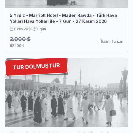
5 Yıldız - Marriott Hotel - Maden Rawda - Türk Hava
Yolları Hava Yolları ile - 7 Gün - 27 Kasım 2026
11 Nis 2028
7
gün
2.000
$
İkram Turizm
88.100
₺
TUR DOLMUŞTUR