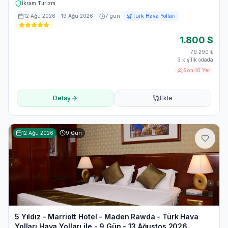
İkram Turizm
12 Ağu 2026
– 19 Ağu 2026
7
gün
Türk Hava Yolları
1.800
$
79.290
₺
3 kişilik odada
Son 10 Yer
Detay
Ekle
12 Ağu 2026
9
Gün
5 Yıldız - Marriott Hotel - Maden Rawda - Türk Hava
Yolları Hava Yolları ile - 9 Gün - 13 Ağustos 2026