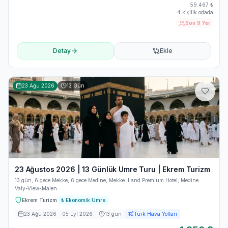
59.467
₺
4 kişilik odada
Son 9 Yer
Detay
Ekle
23 Ağu 2026
13
Gün
23 Ağustos 2026 | 13 Günlük Umre Turu | Ekrem Turizm
13 gün, 6 gece Mekke, 6 gece Medine, Mekke: Land Premium Hotel, Medine:
Valy-View-Maien
Ekrem Turizm
₺
Ekonomik Umre
23 Ağu 2026
– 05 Eyl 2026
13
gün
Türk Hava Yolları