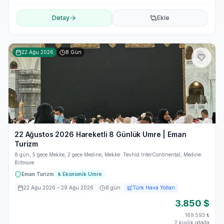
Detay
Ekle
22 Ağu 2026
8
Gün
22 Ağustos 2026 Hareketli 8 Günlük Umre | Eman
Turizm
8 gün, 5 gece Mekke, 2 gece Medine, Mekke: Tevhid InterContinental, Medine:
Biltmore
Eman Turizm
₺
Ekonomik Umre
22 Ağu 2026
– 29 Ağu 2026
8
gün
Türk Hava Yolları
3.850
$
169.593
₺
2 kişilik odada