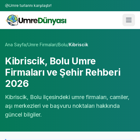
Umre turlarını karşılaştır!
Umre Tur Firmaları | TÜRSAB Onaylı 50+ Umre Tur Operat
Ana Sayfa
/
Umre Firmalari
/
Bolu
/
Kibriscik
Kibriscik
,
Bolu
Umre
Firmaları ve Şehir Rehberi
2026
Kibriscik
,
Bolu
ilçesindeki umre firmaları, camiler,
aşı merkezleri ve başvuru noktaları hakkında
güncel bilgiler.