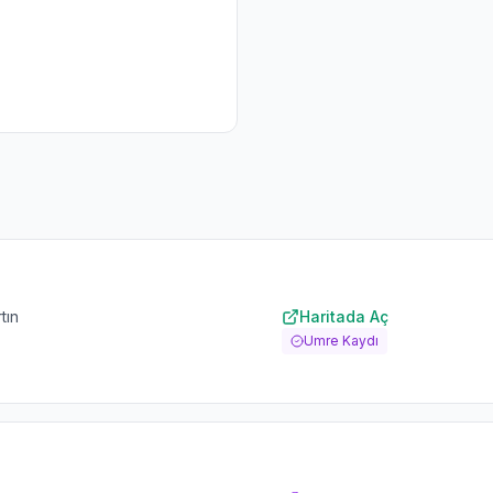
tın
Haritada Aç
Umre Kaydı