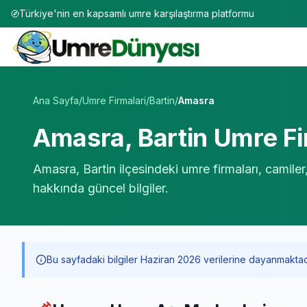
Türkiye'nin en kapsamlı umre karşılaştırma platformu
Umre Tur Firmaları | TÜRSAB Onaylı 50+ Umre Tur Operat
Ana Sayfa
/
Umre Firmalari
/
Bartin
/
Amasra
Amasra
,
Bartin
Umre Fir
Amasra
,
Bartin
ilçesindeki umre firmaları, camiler
hakkında güncel bilgiler.
Bu sayfadaki bilgiler Haziran 2026 verilerine dayanmaktadır. 