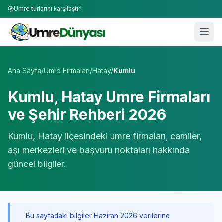
Umre turlarını karşılaştır!
Umre Tur Firmaları | TÜRSAB Onaylı 50+ Umre Tur Operat
Ana Sayfa
/
Umre Firmalari
/
Hatay
/
Kumlu
Kumlu
,
Hatay
Umre Firmaları
ve Şehir Rehberi 2026
Kumlu
,
Hatay
ilçesindeki umre firmaları, camiler,
aşı merkezleri ve başvuru noktaları hakkında
güncel bilgiler.
Bu sayfadaki bilgiler Haziran 2026 verilerine