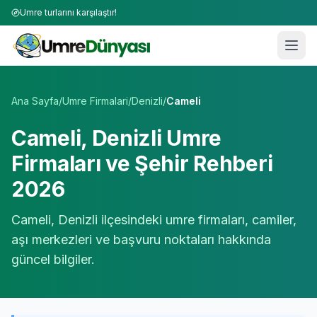
Umre turlarını karşılaştır!
Umre Tur Firmaları | TÜRSAB Onaylı 50+ Umre Tur Operat
Ana Sayfa
/
Umre Firmalari
/
Denizli
/
Cameli
Cameli
,
Denizli
Umre
Firmaları ve Şehir Rehberi
2026
Cameli
,
Denizli
ilçesindeki umre firmaları, camiler,
aşı merkezleri ve başvuru noktaları hakkında
güncel bilgiler.