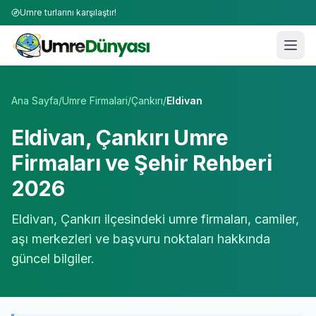
Umre turlarını karşılaştır!
Umre Tur Firmaları | TÜRSAB Onaylı 50+ Umre Tur Operat
Ana Sayfa
/
Umre Firmalari
/
Çankırı
/
Eldivan
Eldivan
,
Çankırı
Umre
Firmaları ve Şehir Rehberi
2026
Eldivan
,
Çankırı
ilçesindeki umre firmaları, camiler,
aşı merkezleri ve başvuru noktaları hakkında
güncel bilgiler.