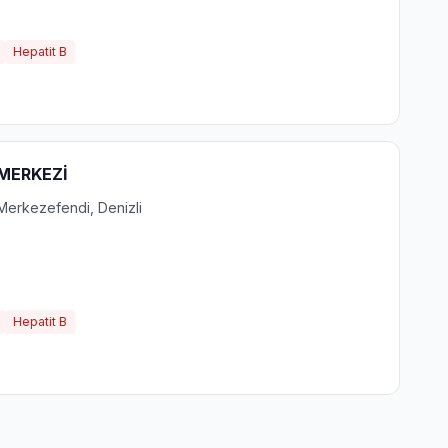
Hepatit B
 MERKEZİ
Merkezefendi, Denizli
Hepatit B