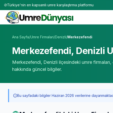
Türkiye'nin en kapsamlı umre karşılaştırma platformu
Umre Tur Firmaları | TÜRSAB Onaylı 50+ Umre Tur Operat
Ana Sayfa
/
Umre Firmalari
/
Denizli
/
Merkezefendi
Merkezefendi
,
Denizli
U
Merkezefendi
,
Denizli
ilçesindeki umre firmaları,
hakkında güncel bilgiler.
Bu sayfadaki bilgiler Haziran 2026 verilerine dayanmaktadır. 