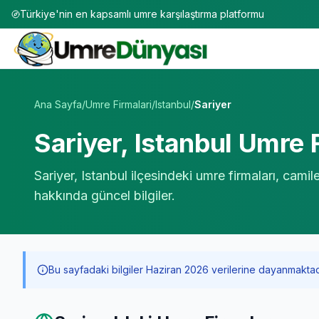
Türkiye'nin en kapsamlı umre karşılaştırma platformu
Umre Tur Firmaları | TÜRSAB Onaylı 50+ Umre Tur Operat
Ana Sayfa
/
Umre Firmalari
/
Istanbul
/
Sariyer
Sariyer
,
Istanbul
Umre F
Sariyer
,
Istanbul
ilçesindeki umre firmaları, camil
hakkında güncel bilgiler.
Bu sayfadaki bilgiler Haziran 2026 verilerine dayanmaktadır. 