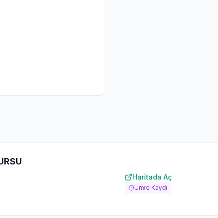
KURSU
Haritada Aç
Umre Kaydı