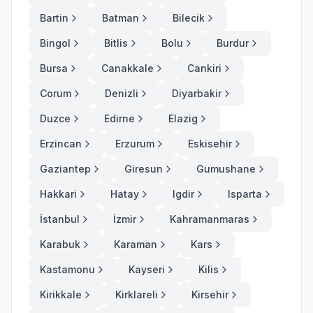
Bartin
Batman
Bilecik
Bingol
Bitlis
Bolu
Burdur
Bursa
Canakkale
Cankiri
Corum
Denizli
Diyarbakir
Duzce
Edirne
Elazig
Erzincan
Erzurum
Eskisehir
Gaziantep
Giresun
Gumushane
Hakkari
Hatay
Igdir
Isparta
İstanbul
İzmir
Kahramanmaras
Karabuk
Karaman
Kars
Kastamonu
Kayseri
Kilis
Kirikkale
Kirklareli
Kirsehir