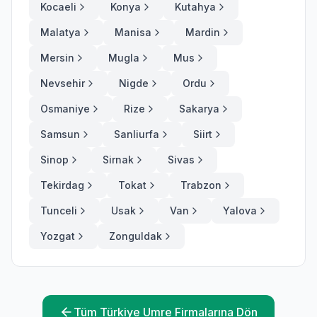
Kocaeli
Konya
Kutahya
Malatya
Manisa
Mardin
Mersin
Mugla
Mus
Nevsehir
Nigde
Ordu
Osmaniye
Rize
Sakarya
Samsun
Sanliurfa
Siirt
Sinop
Sirnak
Sivas
Tekirdag
Tokat
Trabzon
Tunceli
Usak
Van
Yalova
Yozgat
Zonguldak
Tüm Türkiye Umre Firmalarına Dön