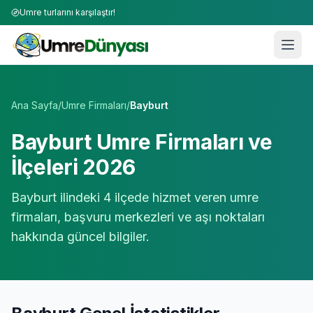
Umre turlarını karşılaştır!
Umre Tur Firmaları | TÜRSAB Onaylı 50+ Umre Tur Operat
Ana Sayfa
/
Umre Firmaları
/
Bayburt
Bayburt
Umre Firmaları ve
İlçeleri 2026
Bayburt
ilindeki
4
ilçede hizmet veren umre
firmaları, başvuru merkezleri ve aşı noktaları
hakkında güncel bilgiler.