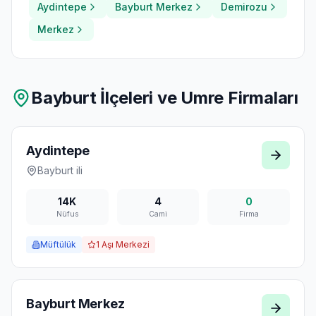
Aydintepe
Bayburt Merkez
Demirozu
Merkez
Bayburt
İlçeleri ve Umre Firmaları
Aydintepe
Bayburt
ili
14K
4
0
Nüfus
Cami
Firma
Müftülük
1
Aşı Merkezi
Bayburt Merkez