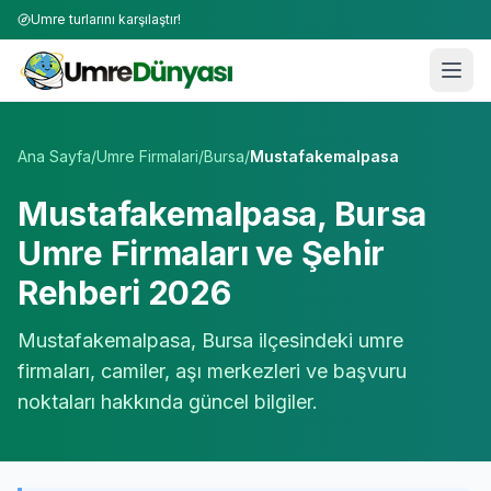
Umre turlarını karşılaştır!
Umre Tur Firmaları | TÜRSAB Onaylı 50+ Umre Tur Operat
Ana Sayfa
/
Umre Firmalari
/
Bursa
/
Mustafakemalpasa
Mustafakemalpasa
,
Bursa
Umre Firmaları ve Şehir
Rehberi 2026
Mustafakemalpasa
,
Bursa
ilçesindeki umre
firmaları, camiler, aşı merkezleri ve başvuru
noktaları hakkında güncel bilgiler.