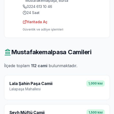
Mustafakemalpaşa, Bursa
0224 613 10 46
24 Saat
Haritada Aç
Güvenlik ve adliye işlemleri
Mustafakemalpasa
Camileri
İlçede toplam
112
cami
bulunmaktadır.
Lala Şahin Paşa Camii
1,000
kisi
Lalapaşa
Mahallesi
Şeyh Müftü Camii
1,500
kisi