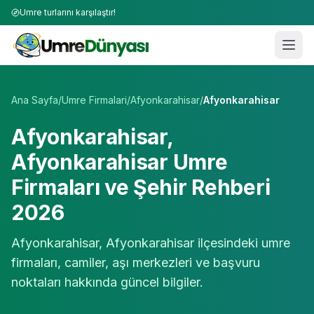
Umre turlarını karşılaştır!
Umre Tur Firmaları | TÜRSAB Onaylı 50+ Umre Tur Operat
Ana Sayfa
/
Umre Firmalari
/
Afyonkarahisar
/
Afyonkarahisar
Afyonkarahisar
,
Afyonkarahisar
Umre
Firmaları ve Şehir Rehberi
2026
Afyonkarahisar
,
Afyonkarahisar
ilçesindeki umre
firmaları, camiler, aşı merkezleri ve başvuru
noktaları hakkında güncel bilgiler.