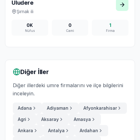
Uludere
Şırnak
ili
0K
0
1
Nüfus
Cami
Firma
Diğer İller
Diğer illerdeki umre firmalarını ve ilçe bilgilerini
inceleyin.
Adana
Adiyaman
Afyonkarahisar
Agri
Aksaray
Amasya
Ankara
Antalya
Ardahan