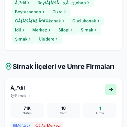
Ã„°dil
BeytÃƒÂ¼Ã…ş¸Ã…ş¸ebap
Beytussebap
Cizre
GÃƒÂ¼ÃƒÂ§lÃƒÂ¼konak
Guclukonak
Idil
Merkez
Silopi
Sirnak
Şırnak
Uludere
Sirnak
İlçeleri ve Umre Firmaları
Ã„°dil
Sirnak
ili
71K
18
1
Nüfus
Cami
Firma
Müftülük
5
Aşı Merkezi