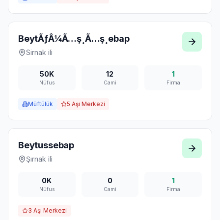
BeytÃƒÂ¼Ã…ş¸Ã…ş¸ebap
Sirnak
ili
50K
12
1
Nüfus
Cami
Firma
Müftülük
5
Aşı Merkezi
Beytussebap
Şırnak
ili
0K
0
1
Nüfus
Cami
Firma
3
Aşı Merkezi