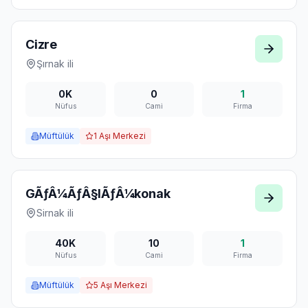
Cizre
Şırnak
ili
0K
0
1
Nüfus
Cami
Firma
Müftülük
1
Aşı Merkezi
GÃƒÂ¼ÃƒÂ§lÃƒÂ¼konak
Sirnak
ili
40K
10
1
Nüfus
Cami
Firma
Müftülük
5
Aşı Merkezi