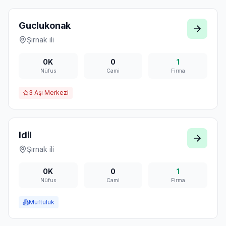
Guclukonak
Şırnak
ili
0K
0
1
Nüfus
Cami
Firma
3
Aşı Merkezi
Idil
Şırnak
ili
0K
0
1
Nüfus
Cami
Firma
Müftülük