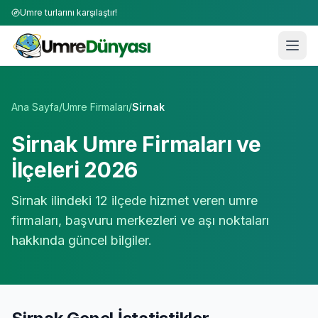
Umre turlarını karşılaştır!
Umre Tur Firmaları | TÜRSAB Onaylı 50+ Umre Tur Operat
Ana Sayfa
/
Umre Firmaları
/
Sirnak
Sirnak
Umre Firmaları ve
İlçeleri 2026
Sirnak
ilindeki
12
ilçede hizmet veren umre
firmaları, başvuru merkezleri ve aşı noktaları
hakkında güncel bilgiler.