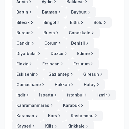
Artvin
Aydin
Balikesir
Bartin
Batman
Bayburt
Bilecik
Bingol
Bitlis
Bolu
Burdur
Bursa
Canakkale
Cankiri
Corum
Denizli
Diyarbakir
Duzce
Edirne
Elazig
Erzincan
Erzurum
Eskisehir
Gaziantep
Giresun
Gumushane
Hakkari
Hatay
Igdir
Isparta
İstanbul
İzmir
Kahramanmaras
Karabuk
Karaman
Kars
Kastamonu
Kayseri
Kilis
Kirikkale