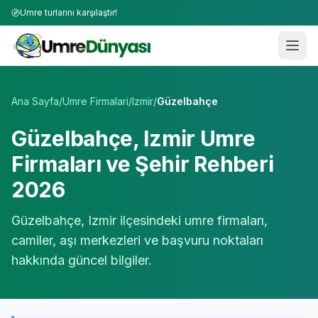
Umre turlarını karşılaştır!
Umre Tur Firmaları | TÜRSAB Onaylı 50+ Umre Tur Operat
Ana Sayfa
/
Umre Firmalari
/
Izmir
/
Güzelbahçe
Güzelbahçe
,
Izmir
Umre
Firmaları ve Şehir Rehberi
2026
Güzelbahçe
,
Izmir
ilçesindeki umre firmaları,
camiler, aşı merkezleri ve başvuru noktaları
hakkında güncel bilgiler.