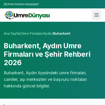
Umre turlarını karşılaştır!
Umre Tur Firmaları | TÜRSAB Onaylı 50+ Umre Tur Operat
Ana Sayfa
/
Umre Firmalari
/
Aydın
/
Buharkent
Buharkent
,
Aydın
Umre
Firmaları ve Şehir Rehberi
2026
Buharkent
,
Aydın
ilçesindeki umre firmaları,
camiler, aşı merkezleri ve başvuru noktaları
hakkında güncel bilgiler.