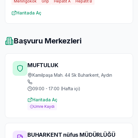
Meningokok
Grip
Hepatit A
Hepatit B
Haritada Aç
Başvuru Merkezleri
MUFTULUK
Kamilpaşa Mah. 44 Sk Buharkent, Aydın
09:00 - 17:00 (Hafta içi)
Haritada Aç
Umre Kaydı
BUHARKENT nüfus MÜDÜRLÜĞÜ