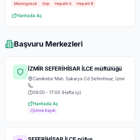
Meningokok
Grip
Hepatit A
Hepatit B
Haritada Aç
Başvuru Merkezleri
İZMİR SEFERİHİSAR İLCE müftülüğü
Camikebir Mah. Sakarya Cd Seferihisar, İzmir
09:00 - 17:00 (Hafta içi)
Haritada Aç
Umre Kaydı
SEFERİHİSAR İLCE nüfus