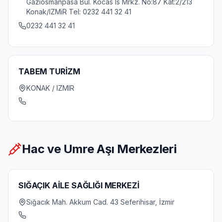
Gaziosmanpasa Bul. Kocas Is Mrkz. No:87 Kat:2/213
Konak/IZMiR Tel: 0232 441 32 41
0232 441 32 41
TABEM TURİZM
KONAK / IZMIR
Hac ve Umre Aşı Merkezleri
SIĞAÇIK AİLE SAĞLIĞI MERKEZİ
Sığacık Mah. Akkum Cad. 43 Seferihisar, İzmir