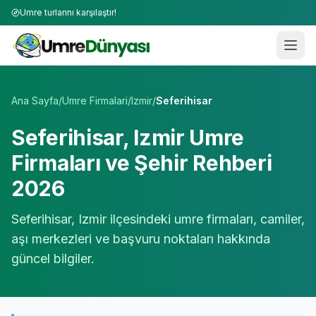
Umre turlarını karşılaştır!
Umre Tur Firmaları | TÜRSAB Onaylı 50+ Umre Tur Operat
Ana Sayfa
/
Umre Firmalari
/
Izmir
/
Seferihisar
Seferihisar
,
Izmir
Umre
Firmaları ve Şehir Rehberi
2026
Seferihisar
,
Izmir
ilçesindeki umre firmaları, camiler,
aşı merkezleri ve başvuru noktaları hakkında
güncel bilgiler.