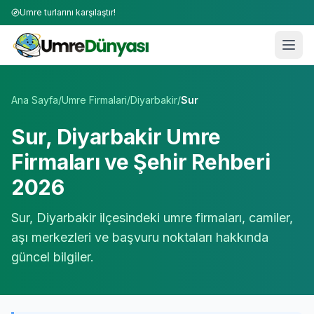
Umre turlarını karşılaştır!
Umre Tur Firmaları | TÜRSAB Onaylı 50+ Umre Tur Operat
Ana Sayfa
/
Umre Firmalari
/
Diyarbakir
/
Sur
Sur
,
Diyarbakir
Umre
Firmaları ve Şehir Rehberi
2026
Sur
,
Diyarbakir
ilçesindeki umre firmaları, camiler,
aşı merkezleri ve başvuru noktaları hakkında
güncel bilgiler.