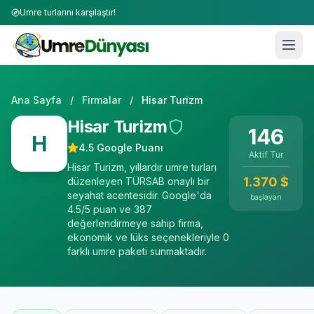
Umre turlarını karşılaştır!
Ana Sayfa
/
Firmalar
/
Hisar Turizm
Hisar Turizm
146
H
4.5
Google Puanı
Aktif Tur
Hisar Turizm, yıllardır umre turları
1.370
$
düzenleyen TÜRSAB onaylı bir
seyahat acentesidir. Google'da
başlayan
4.5/5 puan ve 387
değerlendirmeye sahip firma,
ekonomik ve lüks seçenekleriyle 0
farklı umre paketi sunmaktadır.