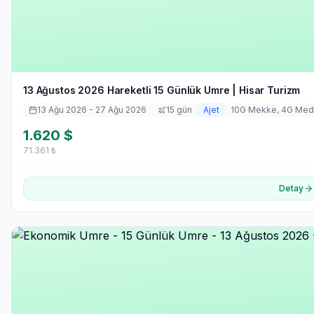
13 Ağustos 2026 Hareketli 15 Günlük Umre | Hisar Turizm
13 Ağu 2026
- 27 Ağu 2026
15
gün
Ajet
10
G Mekke,
4
G Med
1.620
$
71.361
₺
Detay