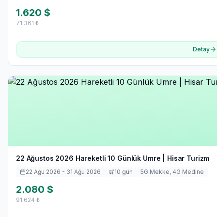
1.620
$
71.361
₺
Detay
22 Ağustos 2026 Hareketli 10 Günlük Umre | Hisar Turizm
22 Ağu 2026
- 31 Ağu 2026
10
gün
5
G Mekke,
4
G Medine
2.080
$
91.624
₺