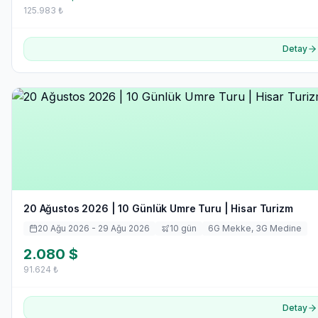
125.983
₺
Detay
20 Ağustos 2026 | 10 Günlük Umre Turu | Hisar Turizm
20 Ağu 2026
- 29 Ağu 2026
10
gün
6
G Mekke,
3
G Medine
2.080
$
91.624
₺
Detay