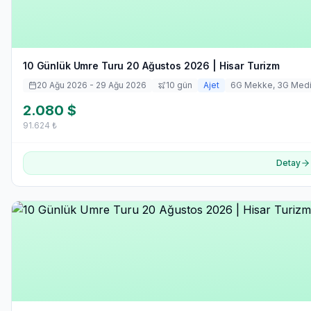
10 Günlük Umre Turu 20 Ağustos 2026 | Hisar Turizm
20 Ağu 2026
- 29 Ağu 2026
10
gün
Ajet
6
G Mekke,
3
G Med
2.080
$
91.624
₺
Detay