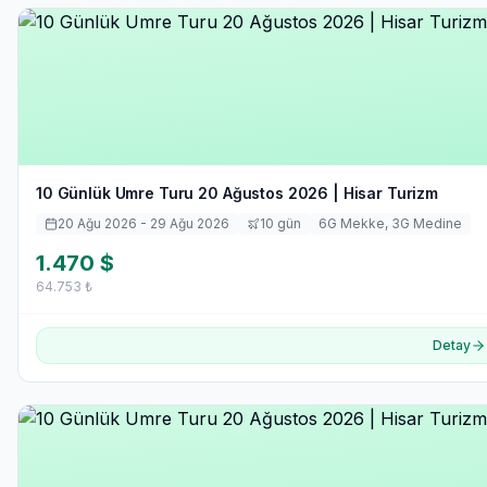
10 Günlük Umre Turu 20 Ağustos 2026 | Hisar Turizm
20 Ağu 2026
- 29 Ağu 2026
10
gün
6
G Mekke,
3
G Medine
1.470
$
64.753
₺
Detay