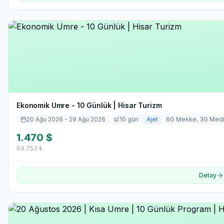
Ekonomik Umre - 10 Günlük | Hisar Turizm
20 Ağu 2026
- 29 Ağu 2026
10
gün
Ajet
6
G Mekke,
3
G Med
1.470
$
64.753
₺
Detay