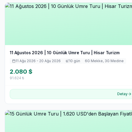
11 Ağustos 2026 | 10 Günlük Umre Turu | Hisar Turizm
11 Ağu 2026
- 20 Ağu 2026
10
gün
6
G Mekke,
3
G Medine
2.080
$
91.624
₺
Detay