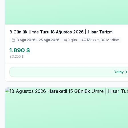
8 Günlük Umre Turu 18 Ağustos 2026 | Hisar Turizm
18 Ağu 2026
- 25 Ağu 2026
8
gün
4
G Mekke,
3
G Medine
1.890
$
83.255
₺
Detay