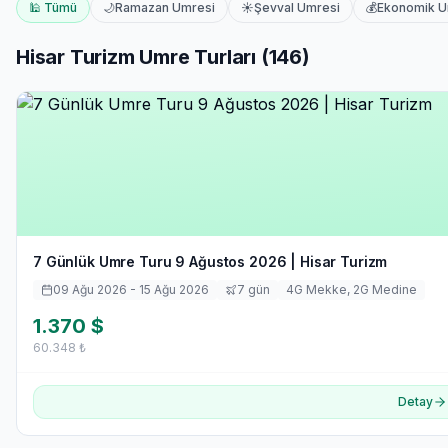
🕌 Tümü
🌙
Ramazan Umresi
☀️
Şevval Umresi
💰
Ekonomik 
Hisar Turizm
Umre Turları (
146
)
7 Günlük Umre Turu 9 Ağustos 2026 | Hisar Turizm
09 Ağu 2026
- 15 Ağu 2026
7
gün
4
G Mekke,
2
G Medine
1.370
$
60.348
₺
Detay