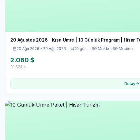
20 Ağustos 2026 | Kısa Umre | 10 Günlük Program | Hisar T
20 Ağu 2026
- 29 Ağu 2026
10
gün
6
G Mekke,
3
G Medine
2.080
$
91.624
₺
Detay