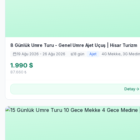
8 Günlük Umre Turu - Genel Umre Ajet Uçuş | Hisar Turizm
19 Ağu 2026
- 26 Ağu 2026
8
gün
Ajet
4
G Mekke,
3
G Medi
1.990
$
87.660
₺
Detay