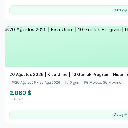
Detay
20 Ağustos 2026 | Kısa Umre | 10 Günlük Program | Hisar T
20 Ağu 2026
- 29 Ağu 2026
10
gün
6
G Mekke,
3
G Medine
2.080
$
91.624
₺
Detay