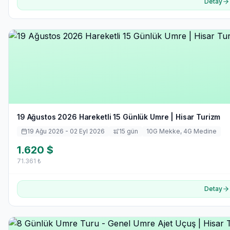
Detay
19 Ağustos 2026 Hareketli 15 Günlük Umre | Hisar Turizm
19 Ağu 2026
- 02 Eyl 2026
15
gün
10
G Mekke,
4
G Medine
1.620
$
71.361
₺
Detay