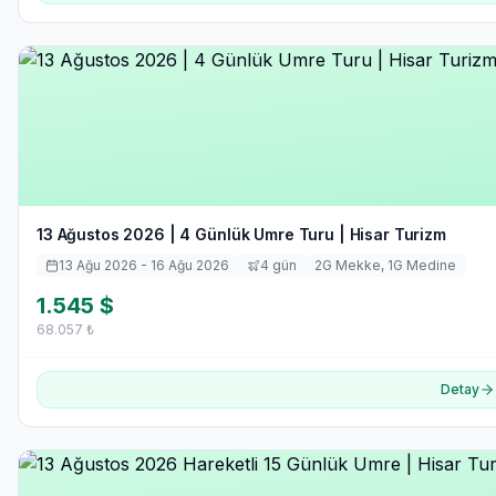
13 Ağustos 2026 | 4 Günlük Umre Turu | Hisar Turizm
13 Ağu 2026
- 16 Ağu 2026
4
gün
2
G Mekke,
1
G Medine
1.545
$
68.057
₺
Detay