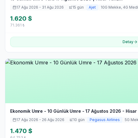
17 Ağu 2026
- 31 Ağu 2026
15
gün
Ajet
10
G Mekke,
4
G Med
1.620
$
71.361
₺
Detay
Ekonomik Umre - 10 Günlük Umre - 17 Ağustos 2026 - Hisar
17 Ağu 2026
- 26 Ağu 2026
10
gün
Pegasus Airlines
5
G Me
1.470
$
64.753
₺