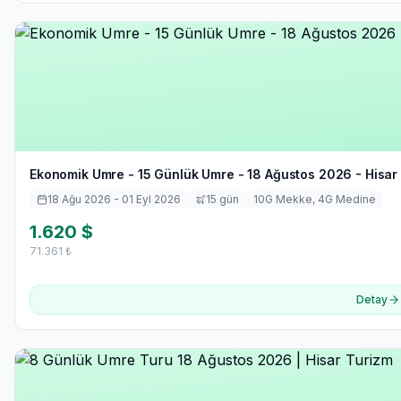
Ekonomik Umre - 15 Günlük Umre - 18 Ağustos 2026 - Hisar
18 Ağu 2026
- 01 Eyl 2026
15
gün
10
G Mekke,
4
G Medine
1.620
$
71.361
₺
Detay