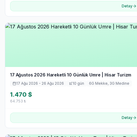
Detay
17 Ağustos 2026 Hareketli 10 Günlük Umre | Hisar Turizm
17 Ağu 2026
- 26 Ağu 2026
10
gün
6
G Mekke,
3
G Medine
1.470
$
64.753
₺
Detay