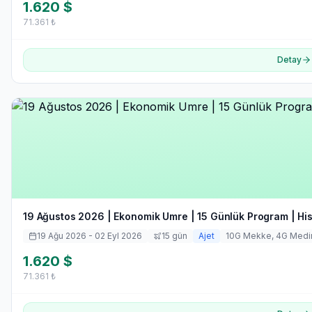
1.620
$
71.361
₺
Detay
19 Ağustos 2026 | Ekonomik Umre | 15 Günlük Program | Hi
19 Ağu 2026
- 02 Eyl 2026
15
gün
Ajet
10
G Mekke,
4
G Medi
1.620
$
71.361
₺