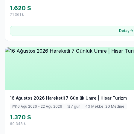
1.620
$
71.361
₺
Detay
16 Ağustos 2026 Hareketli 7 Günlük Umre | Hisar Turizm
16 Ağu 2026
- 22 Ağu 2026
7
gün
4
G Mekke,
2
G Medine
1.370
$
60.348
₺