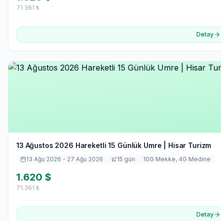
71.361
₺
Detay
13 Ağustos 2026 Hareketli 15 Günlük Umre | Hisar Turizm
13 Ağu 2026
- 27 Ağu 2026
15
gün
10
G Mekke,
4
G Medine
1.620
$
71.361
₺
Detay