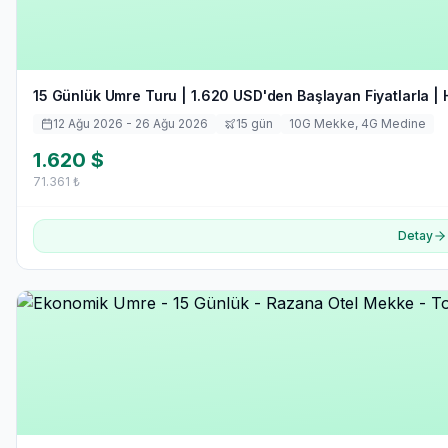
15 Günlük Umre Turu | 1.620 USD'den Başlayan Fiyatlarla | 
12 Ağu 2026
- 26 Ağu 2026
15
gün
10
G Mekke,
4
G Medine
1.620
$
71.361
₺
Detay