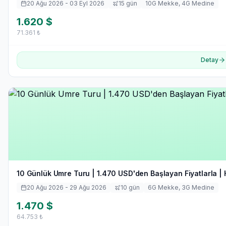
20 Ağu 2026
- 03 Eyl 2026
15
gün
10
G Mekke,
4
G Medine
1.620
$
71.361
₺
Detay
10 Günlük Umre Turu | 1.470 USD'den Başlayan Fiyatlarla | 
20 Ağu 2026
- 29 Ağu 2026
10
gün
6
G Mekke,
3
G Medine
1.470
$
64.753
₺