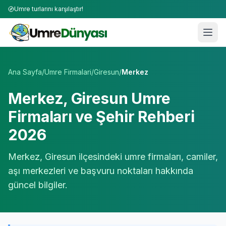
Umre turlarını karşılaştır!
Umre Tur Firmaları | TÜRSAB Onaylı 50+ Umre Tur Operat
Ana Sayfa
/
Umre Firmalari
/
Giresun
/
Merkez
Merkez
,
Giresun
Umre
Firmaları ve Şehir Rehberi
2026
Merkez
,
Giresun
ilçesindeki umre firmaları, camiler,
aşı merkezleri ve başvuru noktaları hakkında
güncel bilgiler.