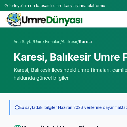
Türkiye'nin en kapsamlı umre karşılaştırma platformu
Umre Tur Firmaları | TÜRSAB Onaylı 50+ Umre Tur Operat
Ana Sayfa
/
Umre Firmalari
/
Balıkesir
/
Karesi
Karesi
,
Balıkesir
Umre F
Karesi
,
Balıkesir
ilçesindeki umre firmaları, camil
hakkında güncel bilgiler.
Bu sayfadaki bilgiler Haziran 2026 verilerine dayanmaktadır. 