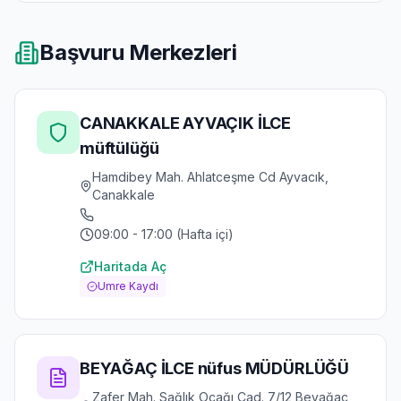
Başvuru Merkezleri
CANAKKALE AYVAÇIK İLCE
müftülüğü
Hamdibey Mah. Ahlatceşme Cd Ayvacık,
Canakkale
09:00 - 17:00 (Hafta içi)
Haritada Aç
Umre Kaydı
BEYAĞAÇ İLCE nüfus MÜDÜRLÜĞÜ
Zafer Mah. Sağlık Ocağı Cad. 7/12 Beyağac,