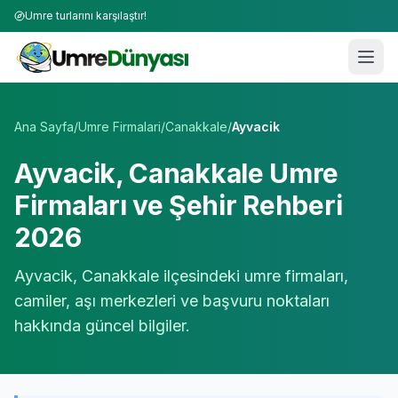
Umre turlarını karşılaştır!
Umre Tur Firmaları | TÜRSAB Onaylı 50+ Umre Tur Operat
Ana Sayfa
/
Umre Firmalari
/
Canakkale
/
Ayvacik
Ayvacik
,
Canakkale
Umre
Firmaları ve Şehir Rehberi
2026
Ayvacik
,
Canakkale
ilçesindeki umre firmaları,
camiler, aşı merkezleri ve başvuru noktaları
hakkında güncel bilgiler.