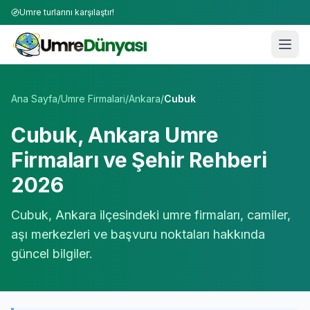
Umre turlarını karşılaştır!
Umre Tur Firmaları | TÜRSAB Onaylı 50+ Umre Tur Operat
Ana Sayfa
/
Umre Firmalari
/
Ankara
/
Cubuk
Cubuk
,
Ankara
Umre
Firmaları ve Şehir Rehberi
2026
Cubuk
,
Ankara
ilçesindeki umre firmaları, camiler,
aşı merkezleri ve başvuru noktaları hakkında
güncel bilgiler.