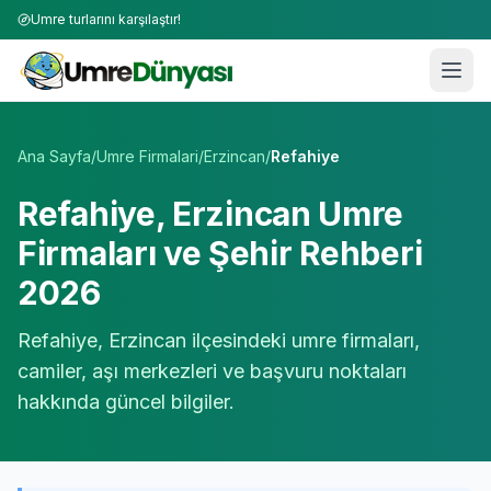
Umre turlarını karşılaştır!
Umre Tur Firmaları | TÜRSAB Onaylı 50+ Umre Tur Operat
Ana Sayfa
/
Umre Firmalari
/
Erzincan
/
Refahiye
Refahiye
,
Erzincan
Umre
Firmaları ve Şehir Rehberi
2026
Refahiye
,
Erzincan
ilçesindeki umre firmaları,
camiler, aşı merkezleri ve başvuru noktaları
hakkında güncel bilgiler.