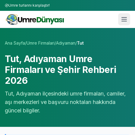
Umre turlarını karşılaştır!
Umre Tur Firmaları | TÜRSAB Onaylı 50+ Umre Tur Operat
Ana Sayfa
/
Umre Firmalari
/
Adıyaman
/
Tut
Tut
,
Adıyaman
Umre
Firmaları ve Şehir Rehberi
2026
Tut
,
Adıyaman
ilçesindeki umre firmaları, camiler,
aşı merkezleri ve başvuru noktaları hakkında
güncel bilgiler.